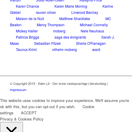
Karen Chance
Karen Marie Moning
Karine
Giebel
lauren oliver
Linwood Barclay
Maison de la Nuit
Matthew Shardlake
MC
Beaton
Mercy Thompson
Michael Connelly
Mickey Haller
moberg
Nele Neuhaus
Patricia Briggs
saga des émigrants
Sarah J.
Maas
Sebastian Fitzek
Sheila O'Flanagan
Taunus Krimi
vilhelm moberg
ward
© Copyright 2015 - Eden Lit - Der erste zweisprachige Literaturblog |
Impressum
This website uses cookies to improve your experience. We'll assume you're
ok with this, but you can opt-out if you wish.
Cookie
settings
ACCEPT
Privacy & Cookies Policy