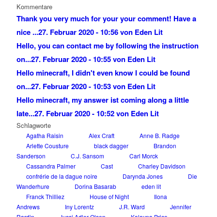
Kommentare
Thank you very much for your your comment! Have a
nice ...
27. Februar 2020 - 10:56 von Eden Lit
Hello, you can contact me by following the instruction
on...
27. Februar 2020 - 10:55 von Eden Lit
Hello minecraft, I didn't even know I could be found
on...
27. Februar 2020 - 10:53 von Eden Lit
Hello minecraft, my answer ist coming along a little
late...
27. Februar 2020 - 10:52 von Eden Lit
Schlagworte
Agatha Raisin
Alex Craft
Anne B. Radge
Arlette Cousture
black dagger
Brandon
Sanderson
C.J. Sansom
Carl Morck
Cassandra Palmer
Cast
Charley Davidson
confrérie de la dague noire
Darynda Jones
Die
Wanderhure
Dorina Basarab
eden lit
Franck Thilliez
House of Night
Ilona
Andrews
Iny Lorentz
J.R. Ward
Jennifer
Rardin
Jussi Adler-Olsen
Kalayna Price