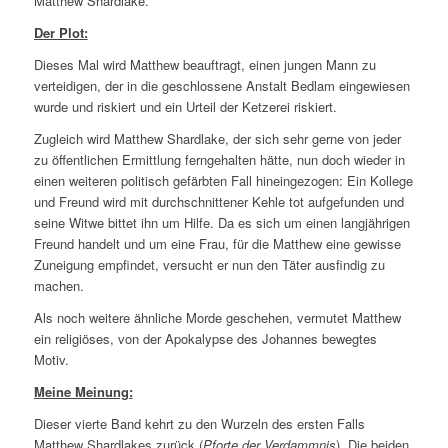
Matthew Shardlake.
Der Plot:
Dieses Mal wird Matthew beauftragt, einen jungen Mann zu
verteidigen, der in die geschlossene Anstalt Bedlam eingewiesen
wurde und riskiert und ein Urteil der Ketzerei riskiert.
Zugleich wird Matthew Shardlake, der sich sehr gerne von jeder
zu öffentlichen Ermittlung ferngehalten hätte, nun doch wieder in
einen weiteren politisch gefärbten Fall hineingezogen: Ein Kollege
und Freund wird mit durchschnittener Kehle tot aufgefunden und
seine Witwe bittet ihn um Hilfe. Da es sich um einen langjährigen
Freund handelt und um eine Frau, für die Matthew eine gewisse
Zuneigung empfindet, versucht er nun den Täter ausfindig zu
machen.
Als noch weitere ähnliche Morde geschehen, vermutet Matthew
ein religiöses, von der Apokalypse des Johannes bewegtes
Motiv.
Meine Meinung:
Dieser vierte Band kehrt zu den Wurzeln des ersten Falls
Matthew Shardlakes zurück (
Pforte der Verdammnis
). Die beiden