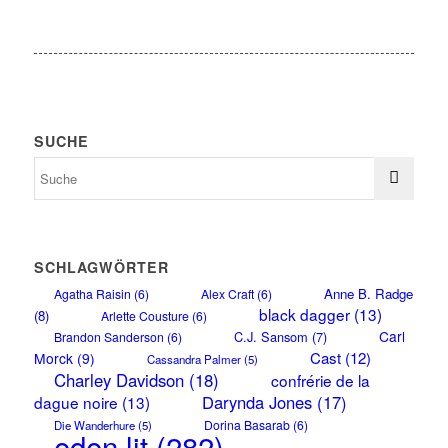
SUCHE
SCHLAGWÖRTER
Anne B. Radge
Agatha Raisin
(6)
Alex Craft
(6)
black dagger
(13)
(8)
Arlette Cousture
(6)
Carl
C.J. Sansom
(7)
Brandon Sanderson
(6)
Cast
(12)
Morck
(9)
Cassandra Palmer
(5)
Charley Davidson
(18)
confrérie de la
Darynda Jones
(17)
dague noire
(13)
Dorina Basarab
(6)
Die Wanderhure
(5)
eden lit
(282)