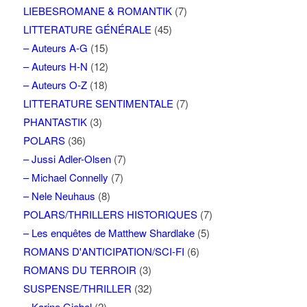
LIEBESROMANE & ROMANTIK
(7)
LITTERATURE GÉNÉRALE
(45)
– Auteurs A-G
(15)
– Auteurs H-N
(12)
– Auteurs O-Z
(18)
LITTERATURE SENTIMENTALE
(7)
PHANTASTIK
(3)
POLARS
(36)
– Jussi Adler-Olsen
(7)
– Michael Connelly
(7)
– Nele Neuhaus
(8)
POLARS/THRILLERS HISTORIQUES
(7)
– Les enquêtes de Matthew Shardlake
(5)
ROMANS D'ANTICIPATION/SCI-FI
(6)
ROMANS DU TERROIR
(3)
SUSPENSE/THRILLER
(32)
– Karine Giebel
(2)