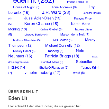
Franck Thilliez
(4)
Iny
House of Night
(8)
Ilona Andrews
(8)
J.R. Ward
(23)
Lorentz
(16)
Jennifer Rardin
Jussi Adler-Olsen
(13)
Kalayna Price
(4)
Karen Chance
(18)
Karen Marie
(5)
Moning
(10)
lauren oliver
Karine Giebel
(6)
(8)
Maison de la Nuit
(7)
Linwood Barclay
(4)
Mercy
MC Beaton
(6)
Matthew Shardlake
(5)
Thompson
(12)
Michael Connelly
(12)
Nele
moberg
(8)
Mickey Haller
(6)
Neuhaus
(16)
Patricia Briggs
(18)
saga
Sebastian
Sarah J. Maas
(5)
des émigrants
(4)
Fitzek
(14)
Taunus Krimi
Sheila O'Flanagan
(6)
vilhelm moberg
(17)
(7)
ward
(8)
ÜBER EDEN LIT
Eden Lit
Hier schreibt Eden über Bücher, die sie gelesen hat.