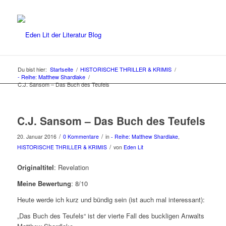
Du bist hier:
Startseite
/
HISTORISCHE THRILLER & KRIMIS
/
- Reihe: Matthew Shardlake
/
C.J. Sansom – Das Buch des Teufels
C.J. Sansom – Das Buch des Teufels
/
/
20. Januar 2016
0 Kommentare
in
- Reihe: Matthew Shardlake
,
/
HISTORISCHE THRILLER & KRIMIS
von
Eden Lit
Originaltitel
: Revelation
Meine Bewertung
: 8/10
Heute werde ich kurz und bündig sein (ist auch mal interessant):
„Das Buch des Teufels“ ist der vierte Fall des buckligen Anwalts