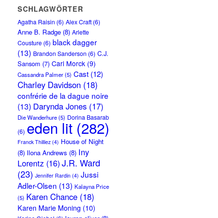
SCHLAGWÖRTER
Agatha Raisin
(6)
Alex Craft
(6)
Anne B. Radge
(8)
Arlette
black dagger
Cousture
(6)
(13)
C.J.
Brandon Sanderson
(6)
Carl Morck
(9)
Sansom
(7)
Cast
(12)
Cassandra Palmer
(5)
Charley Davidson
(18)
confrérie de la dague noire
Darynda Jones
(17)
(13)
Dorina Basarab
Die Wanderhure
(5)
eden lit
(282)
(6)
House of Night
Franck Thilliez
(4)
Iny
(8)
Ilona Andrews
(8)
J.R. Ward
Lorentz
(16)
(23)
Jussi
Jennifer Rardin
(4)
Adler-Olsen
(13)
Kalayna Price
Karen Chance
(18)
(5)
Karen Marie Moning
(10)