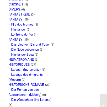
CHICK-LIT
(8)
DIVERS
(6)
FANTASTIQUE
(3)
FANTASY
(15)
– Fils des brumes
(3)
– Highlander
(5)
– Le Trône de Fer
(1)
FANTASY
(15)
– Das Lied von Eis und Feuer
(1)
– Die Nebelgeborenen
(3)
– Highlander-Saga
(5)
HEIMATROMANE
(3)
HISTORIQUES
(27)
– La catin (Iny Lorentz)
(6)
– La saga des émigrants
(Moberg)
(9)
HISTORISCHE ROMANE
(27)
– Der Roman von den
Auswanderern (Moberg)
(9)
– Die Wanderhure (Iny Lorentz)
(6)