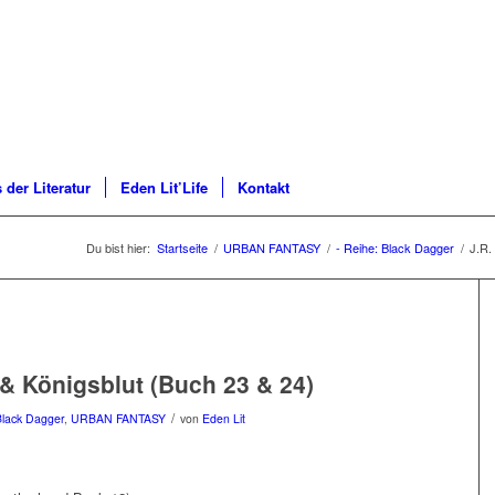
 der Literatur
Eden Lit’Life
Kontakt
Du bist hier:
Startseite
/
URBAN FANTASY
/
- Reihe: Black Dagger
/
J.R.
 & Königsblut (Buch 23 & 24)
/
Black Dagger
,
URBAN FANTASY
von
Eden Lit