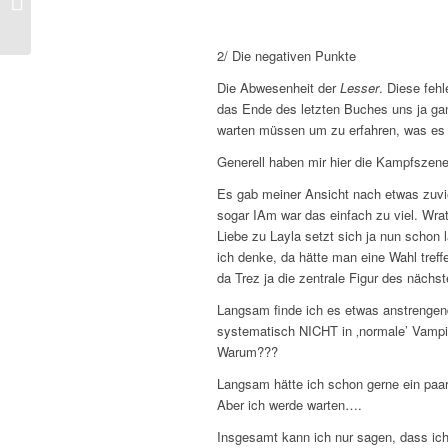
désiré (tome 11)
2/ Die negativen Punkte
Die Abwesenheit der
Lesser
. Diese feh
das Ende des letzten Buches uns ja ga
warten müssen um zu erfahren, was es 
Generell haben mir hier die Kampfszene
Es gab meiner Ansicht nach etwas zuvie
sogar IAm war das einfach zu viel. Wrat
Liebe zu Layla setzt sich ja nun schon 
ich denke, da hätte man eine Wahl treff
da Trez ja die zentrale Figur des näch
Langsam finde ich es etwas anstrengend
systematisch NICHT in ‚normale’ Vampi
Warum???
Langsam hätte ich schon gerne ein paa
Aber ich werde warten….
Insgesamt kann ich nur sagen, dass ich