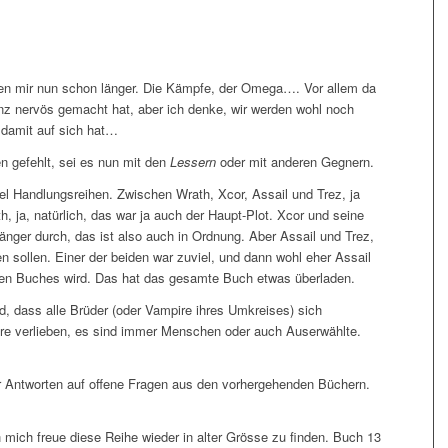
len mir nun schon länger. Die Kämpfe, der Omega…. Vor allem da
nz nervös gemacht hat, aber ich denke, wir werden wohl noch
damit auf sich hat…
n gefehlt, sei es nun mit den
Lessern
oder mit anderen Gegnern.
l Handlungsreihen. Zwischen Wrath, Xcor, Assail und Trez, ja
h, ja, natürlich, das war ja auch der Haupt-Plot. Xcor und seine
länger durch, das ist also auch in Ordnung. Aber Assail und Trez,
en sollen. Einer der beiden war zuviel, und dann wohl eher Assail
sten Buches wird. Das hat das gesamte Buch etwas überladen.
, dass alle Brüder (oder Vampire ihres Umkreises) sich
re verlieben, es sind immer Menschen oder auch Auserwählte.
r Antworten auf offene Fragen aus den vorhergehenden Büchern.
 mich freue diese Reihe wieder in alter Grösse zu finden. Buch 13