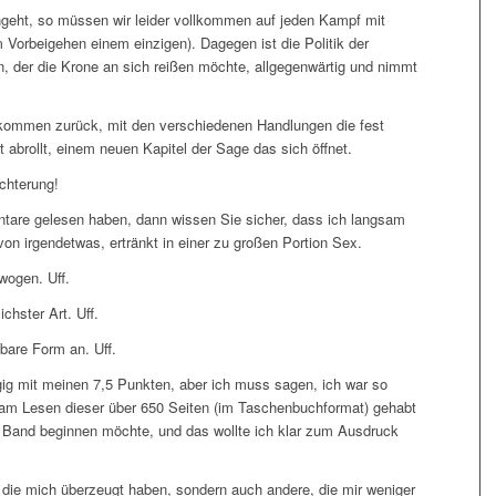
ngeht, so müssen wir leider vollkommen auf jeden Kampf mit
 Vorbeigehen einem einzigen). Dagegen ist die Politik der
, der die Krone an sich reißen möchte, allgegenwärtig und nimmt
lkommen zurück, mit den verschiedenen Handlungen die fest
 abrollt, einem neuen Kapitel der Sage das sich öffnet.
ichterung!
are gelesen haben, dann wissen Sie sicher, dass ich langsam
von irgendetwas, ertränkt in einer zu großen Portion Sex.
wogen. Uff.
chster Art. Uff.
are Form an. Uff.
ügig mit meinen 7,5 Punkten, aber ich muss sagen, ich war so
de am Lesen dieser über 650 Seiten (im Taschenbuchformat) gehabt
n Band beginnen möchte, und das wollte ich klar zum Ausdruck
, die mich überzeugt haben, sondern auch andere, die mir weniger