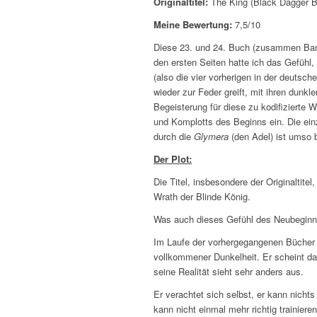
Originaltitel:
The King (Black Dagger B
Meine Bewertung:
7,5/10
Diese 23. und 24. Buch (zusammen Band
den ersten Seiten hatte ich das Gefühl, 
(also die vier vorherigen in der deutsch
wieder zur Feder greift, mit ihren dunkle
Begeisterung für diese zu kodifizierte 
und Komplotts des Beginns ein. Die einz
durch die
Glymera
(den Adel) ist umso
Der Plot:
Die Titel, insbesondere der Originaltitel
Wrath der Blinde König.
Was auch dieses Gefühl des Neubeginns 
Im Laufe der vorhergegangenen Bücher ha
vollkommener Dunkelheit. Er scheint d
seine Realität sieht sehr anders aus.
Er verachtet sich selbst, er kann nicht
kann nicht einmal mehr richtig trainieren