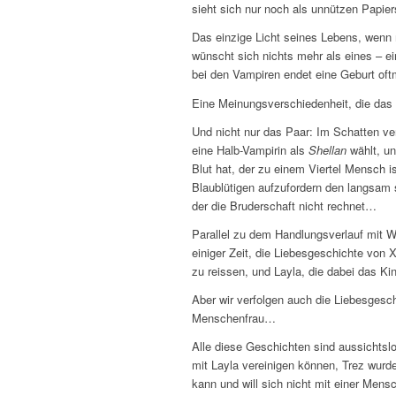
sieht sich nur noch als unnützen Papier
Das einzige Licht seines Lebens, wenn
wünscht sich nichts mehr als eines – e
bei den Vampiren endet eine Geburt oftma
Eine Meinungsverschiedenheit, die das
Und nicht nur das Paar: Im Schatten ver
eine Halb-Vampirin als
Shellan
wählt, un
Blut hat, der zu einem Viertel Mensch is
Blaublütigen aufzufordern den langsam
der die Bruderschaft nicht rechnet…
Parallel zu dem Handlungsverlauf mit Wr
einiger Zeit, die Liebesgeschichte vo
zu reissen, und Layla, die dabei das Ki
Aber wir verfolgen auch die Liebesgesc
Menschenfrau…
Alle diese Geschichten sind aussichtslo
mit Layla vereinigen können, Trez wurd
kann und will sich nicht mit einer Men