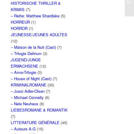
HISTORISCHE THRILLER &
KRIMIS
(7)
– Reihe: Matthew Shardlake
(5)
HORREUR
(1)
HORROR
(1)
JEUNESSE/JEUNES ADULTES
(12)
– Maison de la Nuit (Cast)
(7)
– Trilogie Delirium
(3)
JUGEND/JUNGE
ERWACHSENE
(12)
– Amor-Trilogie
(3)
– House of Night (Cast)
(7)
KRIMINALROMANE
(35)
– Jussi Adler-Olsen
(7)
– Michael Connelly
(6)
– Nele Neuhaus
(8)
LIEBESROMANE & ROMANTIK
(7)
LITTERATURE GÉNÉRALE
(45)
– Auteurs A-G
(15)