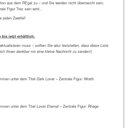
schon aus dem REgal zu – und Sie werden nicht überrascht sein,
rale Figur Trez sein wird…
e jeden Zweifel!
bis jetzt erhältlich:
ktualisieren muss – sollten Sie also feststellen, dass diese Liste
ich Ihnen dankbar mir eine kleine Nachricht zu senden!)
ammen unter dem Titel
Dark Lover
– Zentrale Figur: Wrath
ammen unter dem Titel
Lover Eternal
– Zentrale Figur: Rhage