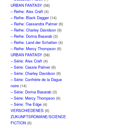
URBAN FANTASY
(58)
– Reihe: Alex Craft
(4)
– Reihe: Black Dagger
(14)
– Reihe: Cassandra Palmer
(6)
– Reihe: Charley Davidson
(9)
– Reihe: Dorina Basarab
(3)
– Reihe: Land der Schatten
(4)
– Reihe: Mercy Thompson
(6)
URBAN FANTASY
(58)
– Série: Alex Craft
(4)
– Série: Cassie Palmer
(6)
– Série: Charley Davidson
(9)
– Série: Confrérie de la Dague
noire
(14)
– Série: Dorina Basarab
(3)
– Série: Mercy Thompson
(6)
– Série: The Edge
(4)
VERSCHIEDENES
(6)
ZUKUNFTSROMANE/SCIENCE
FICTION
(6)