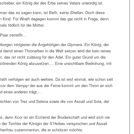
schieber, ein König der des Erbe seines Vaters unwürdig ist.
 man das so sagen kann, ist Beth, seine
Shellan
. Doch diese
in Kind. Für Wrath dagegen kommt das gar nicht in Frage, denn
ls tödlich für die Mütter.
 Paar zerreißt…
borgen intrigieren die Angehörigen der
Glymera
. Ein König, der
d damit einen Thronerben in die Welt setzen wird der kein reines
t, das ist nicht zulässig für den Adel. Ein guter Grund um die
 störenden König abzusetzen…. Eine unsichtbare Bedrohung, mit
ath verfolgen wir auch weitere. Da ist erst einmal, wie schon seit
n Xcor dem Vampyr der aus der Ferne kommt um den Thron an sich
nd eines anderen trägt…
hichten von Trez und Selena sowie die von Assail und Sola, der
s, denn Xcor ist ein Erzfeind der Bruderschaft und wird sich nie
e der Tochter der Königin der S’Hsibes versprochen und Assail
schenfrau zusammentun, die er schützen möchte.