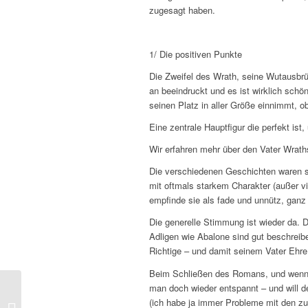
zugesagt haben.
1/ Die positiven Punkte
Die Zweifel des Wrath, seine Wutausbrüc
an beeindruckt und es ist wirklich schön
seinen Platz in aller Größe einnimmt, ob
Eine zentrale Hauptfigur die perfekt i
Wir erfahren mehr über den Vater Wrath
Die verschiedenen Geschichten waren sp
mit oftmals starkem Charakter (außer vi
empfinde sie als fade und unnütz, ganz
Die generelle Stimmung ist wieder da. D
Adligen wie Abalone sind gut beschreib
Richtige – und damit seinem Vater Ehre
Beim Schließen des Romans, und wenn a
man doch wieder entspannt – und will 
J.R. Ward – L’Amant
(ich habe ja immer Probleme mit den zu