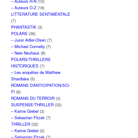
– Auteurs H-N
(12)
– Auteurs O-Z
(18)
LITTERATURE SENTIMENTALE
(7)
PHANTASTIK
(3)
POLARS
(36)
– Jussi Adler-Olsen
(7)
– Michael Connelly
(7)
– Nele Neuhaus
(8)
POLARS/THRILLERS
HISTORIQUES
(7)
– Les enquêtes de Matthew
Shardlake
(5)
ROMANS D'ANTICIPATION/SCI-
FI
(6)
ROMANS DU TERROIR
(3)
SUSPENSE/THRILLER
(32)
– Karine Giebel
(2)
– Sebastian Fitzek
(7)
THRILLER
(32)
– Karine Giebel
(2)
– Sebastian Fitzek
(7)