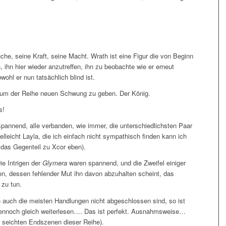
he, seine Kraft, seine Macht. Wrath ist eine Figur die von Beginn
, ihn hier wieder anzutreffen, ihn zu beobachte wie er erneut
wohl er nun tatsächlich blind ist.
st, um der Reihe neuen Schwung zu geben. Der König.
s!
annend, alle verbanden, wie immer, die unterschiedlichsten Paar
elleicht Layla, die ich einfach nicht sympathisch finden kann ich
 das Gegenteil zu Xcor eben).
ie Intrigen der
Glymera
waren spannend, und die Zweifel einiger
en, dessen fehlender Mut ihn davon abzuhalten scheint, das
 zu tun.
uch die meisten Handlungen nicht abgeschlossen sind, so ist
dennoch gleich weiterlesen…. Das ist perfekt. Ausnahmsweise…
 seichten Endszenen dieser Reihe).