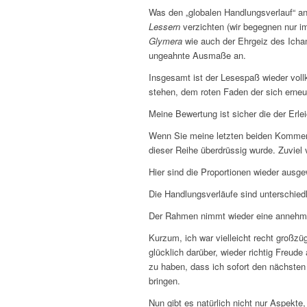
Was den „globalen Handlungsverlauf“ a
Lessern
verzichten (wir begegnen nur im
Glymera
wie auch der Ehrgeiz des Ichan
ungeahnte Ausmaße an.
Insgesamt ist der Lesespaß wieder vol
stehen, dem roten Faden der sich erneut
Meine Bewertung ist sicher die der Erle
Wenn Sie meine letzten beiden Komment
dieser Reihe überdrüssig wurde. Zuviel 
Hier sind die Proportionen wieder ausge
Die Handlungsverläufe sind unterschiedli
Der Rahmen nimmt wieder eine annehmb
Kurzum, ich war vielleicht recht großz
glücklich darüber, wieder richtig Freu
zu haben, dass ich sofort den nächste
bringen.
Nun gibt es natürlich nicht nur Aspekte