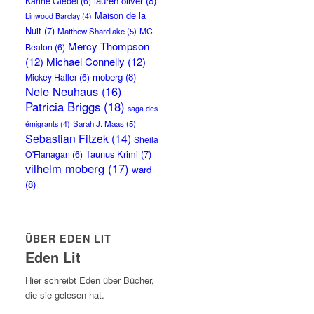
lauren oliver
(8)
Karine Giebel
(6)
Maison de la
Linwood Barclay
(4)
Nuit
(7)
MC
Matthew Shardlake
(5)
Mercy Thompson
Beaton
(6)
(12)
Michael Connelly
(12)
moberg
(8)
Mickey Haller
(6)
Nele Neuhaus
(16)
Patricia Briggs
(18)
saga des
Sarah J. Maas
(5)
émigrants
(4)
Sebastian Fitzek
(14)
Sheila
Taunus Krimi
(7)
O'Flanagan
(6)
vilhelm moberg
(17)
ward
(8)
ÜBER EDEN LIT
Eden Lit
Hier schreibt Eden über Bücher,
die sie gelesen hat.