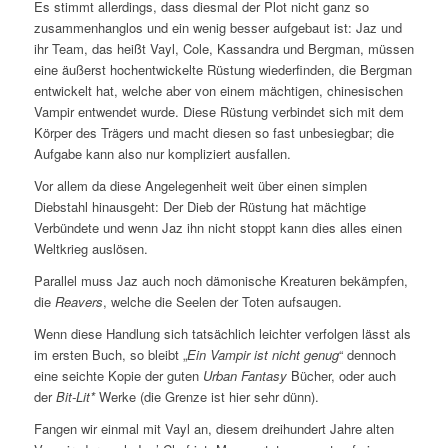
Es stimmt allerdings, dass diesmal der Plot nicht ganz so
zusammenhanglos und ein wenig besser aufgebaut ist: Jaz und
ihr Team, das heißt Vayl, Cole, Kassandra und Bergman, müssen
eine äußerst hochentwickelte Rüstung wiederfinden, die Bergman
entwickelt hat, welche aber von einem mächtigen, chinesischen
Vampir entwendet wurde. Diese Rüstung verbindet sich mit dem
Körper des Trägers und macht diesen so fast unbesiegbar; die
Aufgabe kann also nur kompliziert ausfallen.
Vor allem da diese Angelegenheit weit über einen simplen
Diebstahl hinausgeht: Der Dieb der Rüstung hat mächtige
Verbündete und wenn Jaz ihn nicht stoppt kann dies alles einen
Weltkrieg auslösen.
Parallel muss Jaz auch noch dämonische Kreaturen bekämpfen,
die
Reavers
, welche die Seelen der Toten aufsaugen.
Wenn diese Handlung sich tatsächlich leichter verfolgen lässt als
im ersten Buch, so bleibt „
Ein Vampir ist nicht genug
“ dennoch
eine seichte Kopie der guten
Urban Fantasy
Bücher, oder auch
der
Bit-Lit*
Werke (die Grenze ist hier sehr dünn).
Fangen wir einmal mit Vayl an, diesem dreihundert Jahre alten