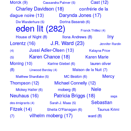
Cast
(12)
Morck
(9)
Cassandra Palmer
(5)
Charley Davidson
(18)
confrérie de la
Darynda Jones
(17)
dague noire
(13)
Dorina Basarab
(6)
Die Wanderhure
(5)
eden lit
(282)
Franck Thilliez
(4)
Iny
House of Night
(8)
Ilona Andrews
(8)
J.R. Ward
(23)
Lorentz
(16)
Jennifer Rardin
Jussi Adler-Olsen
(13)
Kalayna Price
(4)
Karen Chance
(18)
Karen Marie
(5)
Moning
(10)
lauren oliver
Karine Giebel
(6)
(8)
Maison de la Nuit
(7)
Linwood Barclay
(4)
Mercy
MC Beaton
(6)
Matthew Shardlake
(5)
Thompson
(12)
Michael Connelly
(12)
Nele
moberg
(8)
Mickey Haller
(6)
Neuhaus
(16)
Patricia Briggs
(18)
saga
Sebastian
Sarah J. Maas
(5)
des émigrants
(4)
Fitzek
(14)
Taunus Krimi
Sheila O'Flanagan
(6)
vilhelm moberg
(17)
(7)
ward
(8)