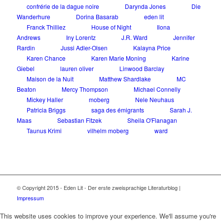
confrérie de la dague noire
Darynda Jones
Die
Wanderhure
Dorina Basarab
eden lit
Franck Thilliez
House of Night
Ilona
Andrews
Iny Lorentz
J.R. Ward
Jennifer
Rardin
Jussi Adler-Olsen
Kalayna Price
Karen Chance
Karen Marie Moning
Karine
Giebel
lauren oliver
Linwood Barclay
Maison de la Nuit
Matthew Shardlake
MC
Beaton
Mercy Thompson
Michael Connelly
Mickey Haller
moberg
Nele Neuhaus
Patricia Briggs
saga des émigrants
Sarah J.
Maas
Sebastian Fitzek
Sheila O'Flanagan
Taunus Krimi
vilhelm moberg
ward
© Copyright 2015 - Eden Lit - Der erste zweisprachige Literaturblog |
Impressum
This website uses cookies to improve your experience. We'll assume you're