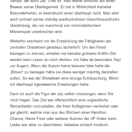
Vampir, der auch Jaz’ Chef ist. Man wartet umsonst auf einen
Beweis seiner Überlegenheit. Er hat in Wirklichkeit keinerlei
Besonderheiten, er beeindruckt einen überhaupt nicht. Man wird
auch schnell seines ständig ausdruckslosen Gesichtsausdrucks
überdrüssig, der nur manchmal von minimalistischem
Mienenspiel unterbrochen wird.
Weiterhin erscheint mir die Entwicklung der Fähigkeiten der
zentralen Charaktere geradezu lächerlich: Um den Feind
besiegen zu können, erhalten sie beinahe groteske Kräfte (Sie
werden beim Lesen an mich denken, ich habe da besonders Vayl
vor Augen). Wenn die Autorin keine bessere Idee hatte die
„Bösen“ zu besiegen hätte sie diese weniger mächtig darstellen
sollen. So war der Showdown eine einzige Enttäuschung. Wenn
ich überhaupt irgendwelche Erwartungen hatte.
Dann ist auch die Figur der Jaz selbst misslungen, wenn Sie
mich fragen. Das Ziel war offensichtlich eine unglaubliche
Romanheldin vorzustellen, die ihren Kolleginnen nacheifert oder
gar gleicht, welche man aus den Büchern einer Hamilton,
Chance, Harris Frost oder weiterer Autoren der UF finden kann.
Leider war alles zu übertrieben, teilweise einfach kindisch.