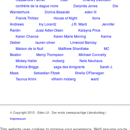
confrérie de la dague noire
Darynda Jones
Die
Wanderhure
Dorina Basarab
eden lit
Franck Thilliez
House of Night
Ilona
Andrews
Iny Lorentz
J.R. Ward
Jennifer
Rardin
Jussi Adler-Olsen
Kalayna Price
Karen Chance
Karen Marie Moning
Karine
Giebel
lauren oliver
Linwood Barclay
Maison de la Nuit
Matthew Shardlake
MC
Beaton
Mercy Thompson
Michael Connelly
Mickey Haller
moberg
Nele Neuhaus
Patricia Briggs
saga des émigrants
Sarah J.
Maas
Sebastian Fitzek
Sheila O'Flanagan
Taunus Krimi
vilhelm moberg
ward
© Copyright 2015 - Eden Lit - Der erste zweisprachige Literaturblog |
Impressum
This website uses cookies to improve your experience. We'll assume you're