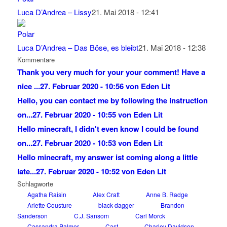
Luca D’Andrea – Lissy
21. Mai 2018 - 12:41
Luca D’Andrea – Das Böse, es bleibt
21. Mai 2018 - 12:38
Kommentare
Thank you very much for your your comment! Have a
nice ...
27. Februar 2020 - 10:56 von Eden Lit
Hello, you can contact me by following the instruction
on...
27. Februar 2020 - 10:55 von Eden Lit
Hello minecraft, I didn't even know I could be found
on...
27. Februar 2020 - 10:53 von Eden Lit
Hello minecraft, my answer ist coming along a little
late...
27. Februar 2020 - 10:52 von Eden Lit
Schlagworte
Agatha Raisin
Alex Craft
Anne B. Radge
Arlette Cousture
black dagger
Brandon
Sanderson
C.J. Sansom
Carl Morck
Cassandra Palmer
Cast
Charley Davidson