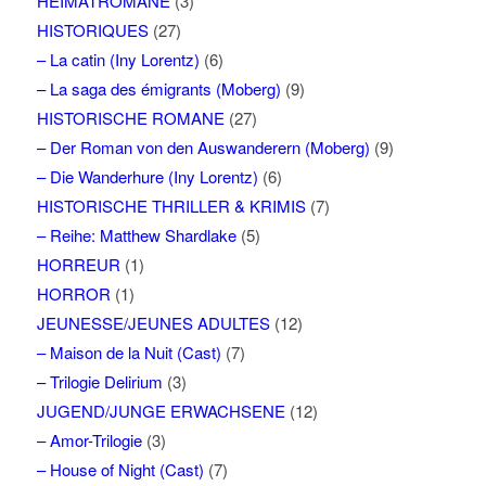
HEIMATROMANE
(3)
HISTORIQUES
(27)
– La catin (Iny Lorentz)
(6)
– La saga des émigrants (Moberg)
(9)
HISTORISCHE ROMANE
(27)
– Der Roman von den Auswanderern (Moberg)
(9)
– Die Wanderhure (Iny Lorentz)
(6)
HISTORISCHE THRILLER & KRIMIS
(7)
– Reihe: Matthew Shardlake
(5)
HORREUR
(1)
HORROR
(1)
JEUNESSE/JEUNES ADULTES
(12)
– Maison de la Nuit (Cast)
(7)
– Trilogie Delirium
(3)
JUGEND/JUNGE ERWACHSENE
(12)
– Amor-Trilogie
(3)
– House of Night (Cast)
(7)