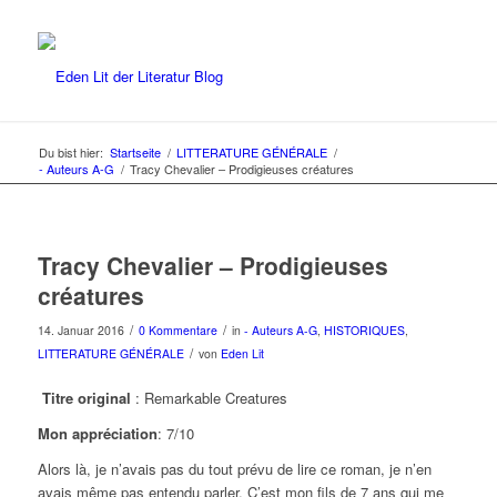
Du bist hier:
Startseite
/
LITTERATURE GÉNÉRALE
/
- Auteurs A-G
/
Tracy Chevalier – Prodigieuses créatures
Tracy Chevalier – Prodigieuses
créatures
/
/
14. Januar 2016
0 Kommentare
in
- Auteurs A-G
,
HISTORIQUES
,
/
LITTERATURE GÉNÉRALE
von
Eden Lit
Titre original
: Remarkable Creatures
Mon appréciation
: 7/10
Alors là, je n’avais pas du tout prévu de lire ce roman, je n’en
avais même pas entendu parler. C’est mon fils de 7 ans qui me