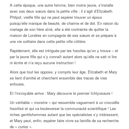
A cette époque, une autre femme, bien moins jeune, s’installe
avec ses deux sœurs dans la petite ville ; il s’agit d’Elizabeth
Philpot, vieille fille qui ne peut espérer trouver un époux
puisqu’elle manque de beauté, de charme et de dot. En raison du
mariage de son frère aîné, elle a été contrainte de quitter la
maison de Londres en compagnie de ses sœurs et se prépare à
une vie solitaire dans cette petite ville côtière.
Rapidement, elle est intriguée par les fossiles qu’on y trouve – et
par la jeune fille qui s’y connaît autant alors qu’elle ne sait ni lire
ni écrire et n’a reçu aucune instruction !
Alors que tout les oppose, y compris leur âge, Elizabeth et Mary
se lient d’amitié et cherchent ensemble des traces de vies
enfouies.
Et l’incroyable arrive : Mary découvre le premier Ichtyosaure !
Un véritable « monstre » qui ressemble vaguement à un crocodile
fossilisé et qui va bouleverser la communauté scientifique ! Les
riches gentilshommes autant que les spécialistes s’y intéressent,
et Mary peut, enfin, espérer faire vivre sa famille de sa recherche
de «
curios
».