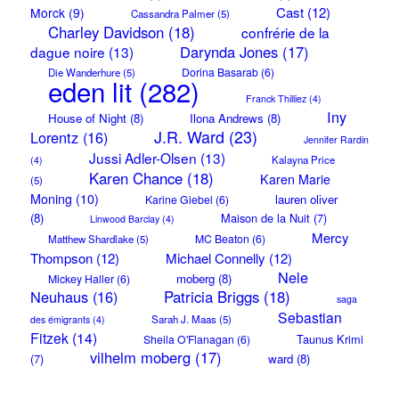
Cast
(12)
Morck
(9)
Cassandra Palmer
(5)
Charley Davidson
(18)
confrérie de la
Darynda Jones
(17)
dague noire
(13)
Dorina Basarab
(6)
Die Wanderhure
(5)
eden lit
(282)
Franck Thilliez
(4)
Iny
House of Night
(8)
Ilona Andrews
(8)
J.R. Ward
(23)
Lorentz
(16)
Jennifer Rardin
Jussi Adler-Olsen
(13)
Kalayna Price
(4)
Karen Chance
(18)
Karen Marie
(5)
Moning
(10)
lauren oliver
Karine Giebel
(6)
(8)
Maison de la Nuit
(7)
Linwood Barclay
(4)
Mercy
MC Beaton
(6)
Matthew Shardlake
(5)
Thompson
(12)
Michael Connelly
(12)
Nele
moberg
(8)
Mickey Haller
(6)
Neuhaus
(16)
Patricia Briggs
(18)
saga
Sebastian
Sarah J. Maas
(5)
des émigrants
(4)
Fitzek
(14)
Taunus Krimi
Sheila O'Flanagan
(6)
vilhelm moberg
(17)
(7)
ward
(8)