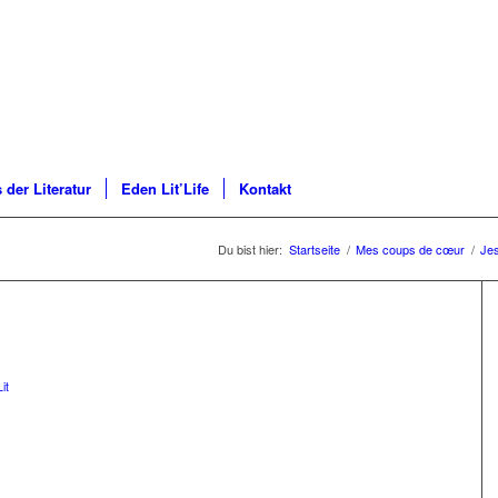
 der Literatur
Eden Lit’Life
Kontakt
Du bist hier:
Startseite
/
Mes coups de cœur
/
Jes
it