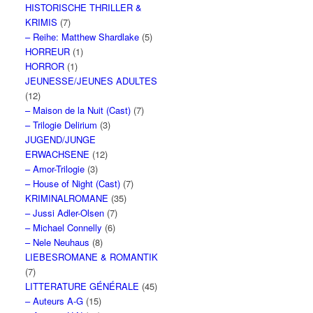
HISTORISCHE THRILLER &
KRIMIS
(7)
– Reihe: Matthew Shardlake
(5)
HORREUR
(1)
HORROR
(1)
JEUNESSE/JEUNES ADULTES
(12)
– Maison de la Nuit (Cast)
(7)
– Trilogie Delirium
(3)
JUGEND/JUNGE
ERWACHSENE
(12)
– Amor-Trilogie
(3)
– House of Night (Cast)
(7)
KRIMINALROMANE
(35)
– Jussi Adler-Olsen
(7)
– Michael Connelly
(6)
– Nele Neuhaus
(8)
LIEBESROMANE & ROMANTIK
(7)
LITTERATURE GÉNÉRALE
(45)
– Auteurs A-G
(15)