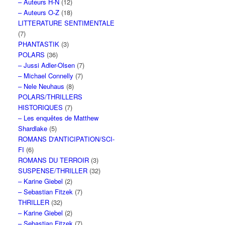
– Auteurs H-N
(12)
– Auteurs O-Z
(18)
LITTERATURE SENTIMENTALE
(7)
PHANTASTIK
(3)
POLARS
(36)
– Jussi Adler-Olsen
(7)
– Michael Connelly
(7)
– Nele Neuhaus
(8)
POLARS/THRILLERS
HISTORIQUES
(7)
– Les enquêtes de Matthew
Shardlake
(5)
ROMANS D'ANTICIPATION/SCI-
FI
(6)
ROMANS DU TERROIR
(3)
SUSPENSE/THRILLER
(32)
– Karine Giebel
(2)
– Sebastian Fitzek
(7)
THRILLER
(32)
– Karine Giebel
(2)
– Sebastian Fitzek
(7)