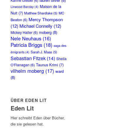
lauren oliver
(8)
Karine Giebel
(6)
Maison de la
Linwood Barclay
(4)
Nuit
(7)
MC
Matthew Shardlake
(5)
Mercy Thompson
Beaton
(6)
(12)
Michael Connelly
(12)
moberg
(8)
Mickey Haller
(6)
Nele Neuhaus
(16)
Patricia Briggs
(18)
saga des
Sarah J. Maas
(5)
émigrants
(4)
Sebastian Fitzek
(14)
Sheila
Taunus Krimi
(7)
O'Flanagan
(6)
vilhelm moberg
(17)
ward
(8)
ÜBER EDEN LIT
Eden Lit
Hier schreibt Eden über Bücher,
die sie gelesen hat.