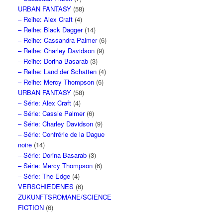
URBAN FANTASY
(58)
– Reihe: Alex Craft
(4)
– Reihe: Black Dagger
(14)
– Reihe: Cassandra Palmer
(6)
– Reihe: Charley Davidson
(9)
– Reihe: Dorina Basarab
(3)
– Reihe: Land der Schatten
(4)
– Reihe: Mercy Thompson
(6)
URBAN FANTASY
(58)
– Série: Alex Craft
(4)
– Série: Cassie Palmer
(6)
– Série: Charley Davidson
(9)
– Série: Confrérie de la Dague
noire
(14)
– Série: Dorina Basarab
(3)
– Série: Mercy Thompson
(6)
– Série: The Edge
(4)
VERSCHIEDENES
(6)
ZUKUNFTSROMANE/SCIENCE
FICTION
(6)