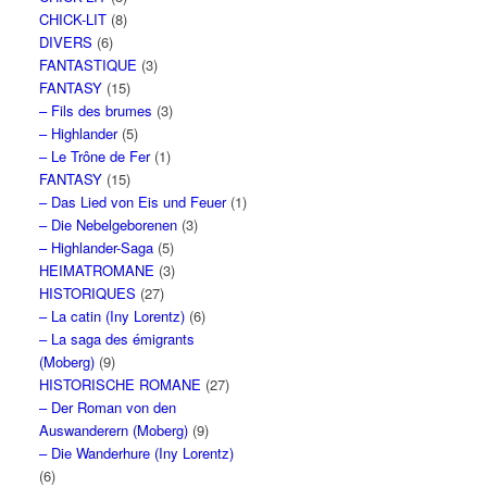
CHICK-LIT
(8)
DIVERS
(6)
FANTASTIQUE
(3)
FANTASY
(15)
– Fils des brumes
(3)
– Highlander
(5)
– Le Trône de Fer
(1)
FANTASY
(15)
– Das Lied von Eis und Feuer
(1)
– Die Nebelgeborenen
(3)
– Highlander-Saga
(5)
HEIMATROMANE
(3)
HISTORIQUES
(27)
– La catin (Iny Lorentz)
(6)
– La saga des émigrants
(Moberg)
(9)
HISTORISCHE ROMANE
(27)
– Der Roman von den
Auswanderern (Moberg)
(9)
– Die Wanderhure (Iny Lorentz)
(6)