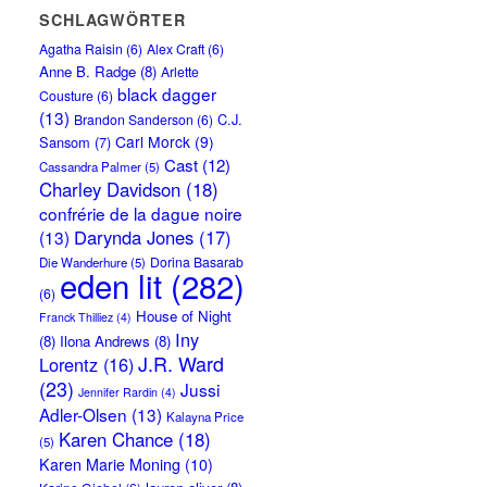
SCHLAGWÖRTER
Agatha Raisin
(6)
Alex Craft
(6)
Anne B. Radge
(8)
Arlette
black dagger
Cousture
(6)
(13)
C.J.
Brandon Sanderson
(6)
Carl Morck
(9)
Sansom
(7)
Cast
(12)
Cassandra Palmer
(5)
Charley Davidson
(18)
confrérie de la dague noire
Darynda Jones
(17)
(13)
Dorina Basarab
Die Wanderhure
(5)
eden lit
(282)
(6)
House of Night
Franck Thilliez
(4)
Iny
(8)
Ilona Andrews
(8)
J.R. Ward
Lorentz
(16)
(23)
Jussi
Jennifer Rardin
(4)
Adler-Olsen
(13)
Kalayna Price
Karen Chance
(18)
(5)
Karen Marie Moning
(10)