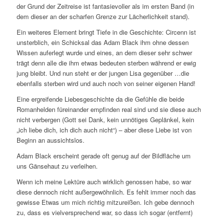
der Grund der Zeitreise ist fantasievoller als im ersten Band (in
dem dieser an der scharfen Grenze zur Lächerlichkeit stand).
Ein weiteres Element bringt Tiefe in die Geschichte: Circenn ist
unsterblich, ein Schicksal das Adam Black ihm ohne dessen
Wissen auferlegt wurde und eines, an dem dieser sehr schwer
trägt denn alle die ihm etwas bedeuten sterben während er ewig
jung bleibt. Und nun steht er der jungen Lisa gegenüber …die
ebenfalls sterben wird und auch noch von seiner eigenen Hand!
Eine ergreifende Liebesgeschichte da die Gefühle die beide
Romanhelden füreinander empfinden real sind und sie diese auch
nicht verbergen (Gott sei Dank, kein unnötiges Geplänkel, kein
„ich liebe dich, ich dich auch nicht“) – aber diese Liebe ist von
Beginn an aussichtslos.
Adam Black erscheint gerade oft genug auf der Bildfläche um
uns Gänsehaut zu verleihen.
Wenn ich meine Lektüre auch wirklich genossen habe, so war
diese dennoch nicht außergewöhnlich. Es fehlt immer noch das
gewisse Etwas um mich richtig mitzureißen. Ich gebe dennoch
zu, dass es vielversprechend war, so dass ich sogar (entfernt)