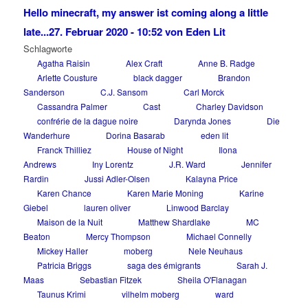
Hello minecraft, my answer ist coming along a little
late...
27. Februar 2020 - 10:52 von Eden Lit
Schlagworte
Agatha Raisin
Alex Craft
Anne B. Radge
Arlette Cousture
black dagger
Brandon
Sanderson
C.J. Sansom
Carl Morck
Cassandra Palmer
Cast
Charley Davidson
confrérie de la dague noire
Darynda Jones
Die
Wanderhure
Dorina Basarab
eden lit
Franck Thilliez
House of Night
Ilona
Andrews
Iny Lorentz
J.R. Ward
Jennifer
Rardin
Jussi Adler-Olsen
Kalayna Price
Karen Chance
Karen Marie Moning
Karine
Giebel
lauren oliver
Linwood Barclay
Maison de la Nuit
Matthew Shardlake
MC
Beaton
Mercy Thompson
Michael Connelly
Mickey Haller
moberg
Nele Neuhaus
Patricia Briggs
saga des émigrants
Sarah J.
Maas
Sebastian Fitzek
Sheila O'Flanagan
Taunus Krimi
vilhelm moberg
ward