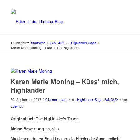
Du bist hier:
Startseite
/
FANTASY
/
- Highlander-Saga
/
Karen Marie Moning – Küss‘ mich, Highlander
Karen Marie Moning – Küss‘ mich,
Highlander
/
/
/
30. September 2017
0 Kommentare
in
- Highlander-Saga
,
FANTASY
von
Eden Lit
Originaltitel:
The Highlander’s Touch
Meine Bewertung :
6,5/10
Mit diesem dritten Band beginnt die Highlander-Saga endlich!