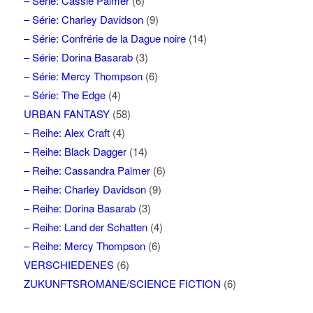
– Série: Cassie Palmer
(6)
– Série: Charley Davidson
(9)
– Série: Confrérie de la Dague noire
(14)
– Série: Dorina Basarab
(3)
– Série: Mercy Thompson
(6)
– Série: The Edge
(4)
URBAN FANTASY
(58)
– Reihe: Alex Craft
(4)
– Reihe: Black Dagger
(14)
– Reihe: Cassandra Palmer
(6)
– Reihe: Charley Davidson
(9)
– Reihe: Dorina Basarab
(3)
– Reihe: Land der Schatten
(4)
– Reihe: Mercy Thompson
(6)
VERSCHIEDENES
(6)
ZUKUNFTSROMANE/SCIENCE FICTION
(6)