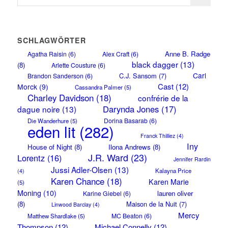
SCHLAGWÖRTER
Anne B. Radge
Agatha Raisin
(6)
Alex Craft
(6)
black dagger
(13)
(8)
Arlette Cousture
(6)
Carl
C.J. Sansom
(7)
Brandon Sanderson
(6)
Cast
(12)
Morck
(9)
Cassandra Palmer
(5)
Charley Davidson
(18)
confrérie de la
Darynda Jones
(17)
dague noire
(13)
Dorina Basarab
(6)
Die Wanderhure
(5)
eden lit
(282)
Franck Thilliez
(4)
Iny
House of Night
(8)
Ilona Andrews
(8)
J.R. Ward
(23)
Lorentz
(16)
Jennifer Rardin
Jussi Adler-Olsen
(13)
Kalayna Price
(4)
Karen Chance
(18)
Karen Marie
(5)
Moning
(10)
lauren oliver
Karine Giebel
(6)
(8)
Maison de la Nuit
(7)
Linwood Barclay
(4)
Mercy
MC Beaton
(6)
Matthew Shardlake
(5)
Thompson
(12)
Michael Connelly
(12)