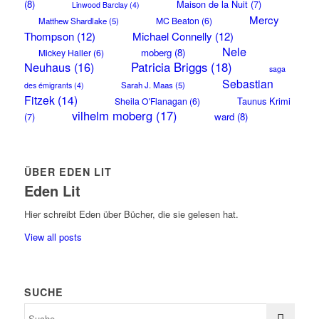
(8)
Maison de la Nuit
(7)
Linwood Barclay
(4)
Mercy
MC Beaton
(6)
Matthew Shardlake
(5)
Thompson
(12)
Michael Connelly
(12)
Nele
moberg
(8)
Mickey Haller
(6)
Neuhaus
(16)
Patricia Briggs
(18)
saga
Sebastian
Sarah J. Maas
(5)
des émigrants
(4)
Fitzek
(14)
Taunus Krimi
Sheila O'Flanagan
(6)
vilhelm moberg
(17)
(7)
ward
(8)
ÜBER EDEN LIT
Eden Lit
Hier schreibt Eden über Bücher, die sie gelesen hat.
View all posts
SUCHE