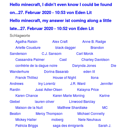
Hello minecraft, I didn't even know I could be found
on...
27. Februar 2020 - 10:53 von Eden Lit
Hello minecraft, my answer ist coming along a little
late...
27. Februar 2020 - 10:52 von Eden Lit
Schlagworte
Agatha Raisin
Alex Craft
Anne B. Radge
Arlette Cousture
black dagger
Brandon
Sanderson
C.J. Sansom
Carl Morck
Cassandra Palmer
Cast
Charley Davidson
confrérie de la dague noire
Darynda Jones
Die
Wanderhure
Dorina Basarab
eden lit
Franck Thilliez
House of Night
Ilona
Andrews
Iny Lorentz
J.R. Ward
Jennifer
Rardin
Jussi Adler-Olsen
Kalayna Price
Karen Chance
Karen Marie Moning
Karine
Giebel
lauren oliver
Linwood Barclay
Maison de la Nuit
Matthew Shardlake
MC
Beaton
Mercy Thompson
Michael Connelly
Mickey Haller
moberg
Nele Neuhaus
Patricia Briggs
saga des émigrants
Sarah J.