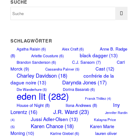
SUCHE
SCHLAGWÖRTER
Anne B. Radge
Agatha Raisin
(6)
Alex Craft
(6)
black dagger
(13)
(8)
Arlette Cousture
(6)
Carl
C.J. Sansom
(7)
Brandon Sanderson
(6)
Cast
(12)
Morck
(9)
Cassandra Palmer
(5)
Charley Davidson
(18)
confrérie de la
Darynda Jones
(17)
dague noire
(13)
Dorina Basarab
(6)
Die Wanderhure
(5)
eden lit
(282)
Franck Thilliez
(4)
Iny
House of Night
(8)
Ilona Andrews
(8)
J.R. Ward
(23)
Lorentz
(16)
Jennifer Rardin
Jussi Adler-Olsen
(13)
Kalayna Price
(4)
Karen Chance
(18)
Karen Marie
(5)
Moning
(10)
lauren oliver
Karine Giebel
(6)