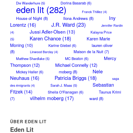
Dorina Basarab
(6)
Die Wanderhure
(5)
eden lit
(282)
Franck Thilliez
(4)
Iny
House of Night
(8)
Ilona Andrews
(8)
J.R. Ward
(23)
Lorentz
(16)
Jennifer Rardin
Jussi Adler-Olsen
(13)
Kalayna Price
(4)
Karen Chance
(18)
Karen Marie
(5)
Moning
(10)
lauren oliver
Karine Giebel
(6)
(8)
Maison de la Nuit
(7)
Linwood Barclay
(4)
Mercy
MC Beaton
(6)
Matthew Shardlake
(5)
Thompson
(12)
Michael Connelly
(12)
Nele
moberg
(8)
Mickey Haller
(6)
Neuhaus
(16)
Patricia Briggs
(18)
saga
Sebastian
Sarah J. Maas
(5)
des émigrants
(4)
Fitzek
(14)
Taunus Krimi
Sheila O'Flanagan
(6)
vilhelm moberg
(17)
(7)
ward
(8)
ÜBER EDEN LIT
Eden Lit