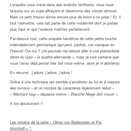
L’enquête nous mène dans des endroits terrifiants, nous nous
lançons sur un sujet effrayant et observons des crimes atroces.
Mais ce petit frisson donne encore plus de force à ce polar ! Et, il
faut l’admettre, cela fait partie de cette modernité dont je parlais
plus haut et que l’auteure maîtrise parfaitement.
Par-dessus tout, cette enquête bénéficie de cette petite touche
indéniablement germanique (
qui peut, parfois, me manquer en
France
)! Oui oui !!
(Je pourrais me laisser aller à une plaisanterie
idiote du type « la qualité allemande », mais je suis certaine que
vous l’avez déjà pensé très fort vous-même, alors je m’abstiens)
En résumé : j’adore, j’adore, j’adore !
Grâce à une technique qui semble s’améliorer au fur et à mesure
des romans – et un nombre de caractères légèrement réduit –
«
Méchant loup
» dépasse même «
Blanche Neige doit mourir
».
A lire absolument !!
Les romans de la série « Oliver von Bodenstein et Pia
Kirchhoff » *: