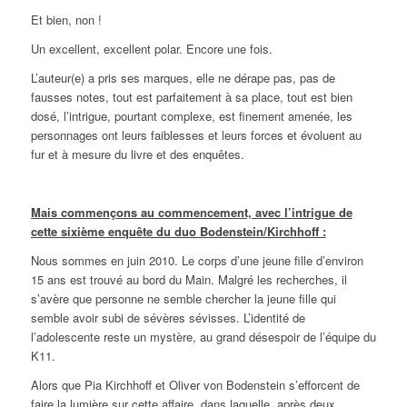
Et bien, non !
Un excellent, excellent polar. Encore une fois.
L’auteur(e) a pris ses marques, elle ne dérape pas, pas de
fausses notes, tout est parfaitement à sa place, tout est bien
dosé, l’intrigue, pourtant complexe, est finement amenée, les
personnages ont leurs faiblesses et leurs forces et évoluent au
fur et à mesure du livre et des enquêtes.
Mais commençons au commencement, avec l’intrigue de
cette sixième enquête du duo Bodenstein/Kirchhoff :
Nous sommes en juin 2010. Le corps d’une jeune fille d’environ
15 ans est trouvé au bord du Main. Malgré les recherches, il
s’avère que personne ne semble chercher la jeune fille qui
semble avoir subi de sévères sévisses. L’identité de
l’adolescente reste un mystère, au grand désespoir de l’équipe du
K11.
Alors que Pia Kirchhoff et Oliver von Bodenstein s’efforcent de
faire la lumière sur cette affaire, dans laquelle, après deux