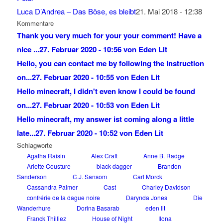
Luca D’Andrea – Das Böse, es bleibt
21. Mai 2018 - 12:38
Kommentare
Thank you very much for your your comment! Have a
nice ...
27. Februar 2020 - 10:56 von Eden Lit
Hello, you can contact me by following the instruction
on...
27. Februar 2020 - 10:55 von Eden Lit
Hello minecraft, I didn't even know I could be found
on...
27. Februar 2020 - 10:53 von Eden Lit
Hello minecraft, my answer ist coming along a little
late...
27. Februar 2020 - 10:52 von Eden Lit
Schlagworte
Agatha Raisin
Alex Craft
Anne B. Radge
Arlette Cousture
black dagger
Brandon
Sanderson
C.J. Sansom
Carl Morck
Cassandra Palmer
Cast
Charley Davidson
confrérie de la dague noire
Darynda Jones
Die
Wanderhure
Dorina Basarab
eden lit
Franck Thilliez
House of Night
Ilona