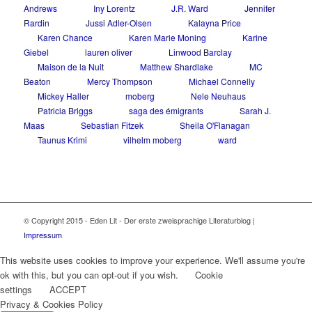
Andrews
Iny Lorentz
J.R. Ward
Jennifer
Rardin
Jussi Adler-Olsen
Kalayna Price
Karen Chance
Karen Marie Moning
Karine
Giebel
lauren oliver
Linwood Barclay
Maison de la Nuit
Matthew Shardlake
MC
Beaton
Mercy Thompson
Michael Connelly
Mickey Haller
moberg
Nele Neuhaus
Patricia Briggs
saga des émigrants
Sarah J.
Maas
Sebastian Fitzek
Sheila O'Flanagan
Taunus Krimi
vilhelm moberg
ward
© Copyright 2015 - Eden Lit - Der erste zweisprachige Literaturblog |
Impressum
This website uses cookies to improve your experience. We'll assume you're
ok with this, but you can opt-out if you wish.
Cookie
settings
ACCEPT
Privacy & Cookies Policy