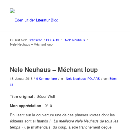
Du bist hier:
Startseite
/
POLARS
/
- Nele Neuhaus
/
Nele Neuhaus – Méchant loup
Nele Neuhaus – Méchant loup
/
/
/
18. Januar 2016
0 Kommentare
in
- Nele Neuhaus
,
POLARS
von
Eden
Lit
Titre original
: Böser Wolf
Mon appréciation
: 9/10
En lisant sur la couverture une de ces phrases idiotes dont les
éditeurs sont si friands
(« La meilleure Nele Neuhaus de tous les
temps »
), je m’attendais, du coup, à être franchement déçue.