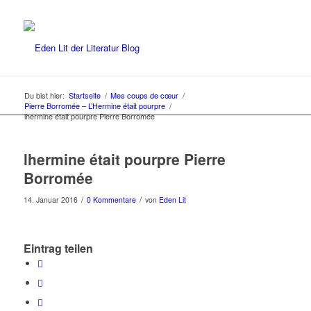
Du bist hier:
Startseite
/
Mes coups de cœur
/
Pierre Borromée – L’Hermine était pourpre
/
lhermine était pourpre Pierre Borromée
lhermine était pourpre Pierre
Borromée
/
/
14. Januar 2016
0 Kommentare
von
Eden Lit
Eintrag teilen