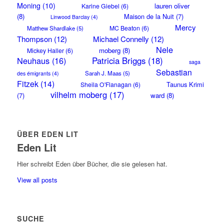
Moning
(10)
lauren oliver
Karine Giebel
(6)
(8)
Maison de la Nuit
(7)
Linwood Barclay
(4)
Mercy
MC Beaton
(6)
Matthew Shardlake
(5)
Thompson
(12)
Michael Connelly
(12)
Nele
moberg
(8)
Mickey Haller
(6)
Neuhaus
(16)
Patricia Briggs
(18)
saga
Sebastian
Sarah J. Maas
(5)
des émigrants
(4)
Fitzek
(14)
Taunus Krimi
Sheila O'Flanagan
(6)
vilhelm moberg
(17)
(7)
ward
(8)
ÜBER EDEN LIT
Eden Lit
Hier schreibt Eden über Bücher, die sie gelesen hat.
View all posts
SUCHE