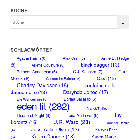
SUCHE
SCHLAGWÖRTER
Anne B. Radge
Agatha Raisin
(6)
Alex Craft
(6)
black dagger
(13)
(8)
Arlette Cousture
(6)
Carl
C.J. Sansom
(7)
Brandon Sanderson
(6)
Cast
(12)
Morck
(9)
Cassandra Palmer
(5)
Charley Davidson
(18)
confrérie de la
Darynda Jones
(17)
dague noire
(13)
Dorina Basarab
(6)
Die Wanderhure
(5)
eden lit
(282)
Franck Thilliez
(4)
Iny
House of Night
(8)
Ilona Andrews
(8)
J.R. Ward
(23)
Lorentz
(16)
Jennifer Rardin
Jussi Adler-Olsen
(13)
Kalayna Price
(4)
Karen Chance
(18)
Karen Marie
(5)