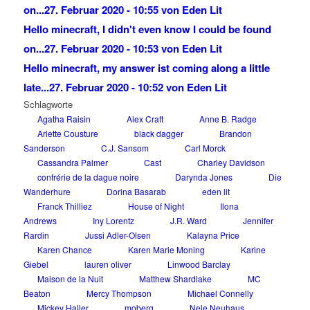
on...
27. Februar 2020 - 10:55 von Eden Lit
Hello minecraft, I didn't even know I could be found
on...
27. Februar 2020 - 10:53 von Eden Lit
Hello minecraft, my answer ist coming along a little
late...
27. Februar 2020 - 10:52 von Eden Lit
Schlagworte
Agatha Raisin
Alex Craft
Anne B. Radge
Arlette Cousture
black dagger
Brandon
Sanderson
C.J. Sansom
Carl Morck
Cassandra Palmer
Cast
Charley Davidson
confrérie de la dague noire
Darynda Jones
Die
Wanderhure
Dorina Basarab
eden lit
Franck Thilliez
House of Night
Ilona
Andrews
Iny Lorentz
J.R. Ward
Jennifer
Rardin
Jussi Adler-Olsen
Kalayna Price
Karen Chance
Karen Marie Moning
Karine
Giebel
lauren oliver
Linwood Barclay
Maison de la Nuit
Matthew Shardlake
MC
Beaton
Mercy Thompson
Michael Connelly
Mickey Haller
moberg
Nele Neuhaus