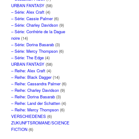
URBAN FANTASY
(58)
– Série: Alex Craft
(4)
– Série: Cassie Palmer
(6)
– Série: Charley Davidson
(9)
– Série: Confrérie de la Dague
noire
(14)
– Série: Dorina Basarab
(3)
– Série: Mercy Thompson
(6)
– Série: The Edge
(4)
URBAN FANTASY
(58)
– Reihe: Alex Craft
(4)
– Reihe: Black Dagger
(14)
– Reihe: Cassandra Palmer
(6)
– Reihe: Charley Davidson
(9)
– Reihe: Dorina Basarab
(3)
– Reihe: Land der Schatten
(4)
– Reihe: Mercy Thompson
(6)
VERSCHIEDENES
(6)
ZUKUNFTSROMANE/SCIENCE
FICTION
(6)