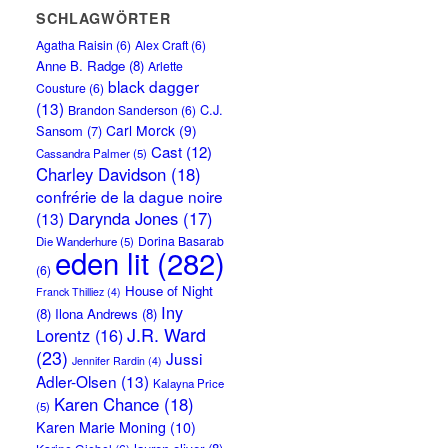
SCHLAGWÖRTER
Agatha Raisin
(6)
Alex Craft
(6)
Anne B. Radge
(8)
Arlette
black dagger
Cousture
(6)
(13)
C.J.
Brandon Sanderson
(6)
Carl Morck
(9)
Sansom
(7)
Cast
(12)
Cassandra Palmer
(5)
Charley Davidson
(18)
confrérie de la dague noire
Darynda Jones
(17)
(13)
Dorina Basarab
Die Wanderhure
(5)
eden lit
(282)
(6)
House of Night
Franck Thilliez
(4)
Iny
(8)
Ilona Andrews
(8)
J.R. Ward
Lorentz
(16)
(23)
Jussi
Jennifer Rardin
(4)
Adler-Olsen
(13)
Kalayna Price
Karen Chance
(18)
(5)
Karen Marie Moning
(10)