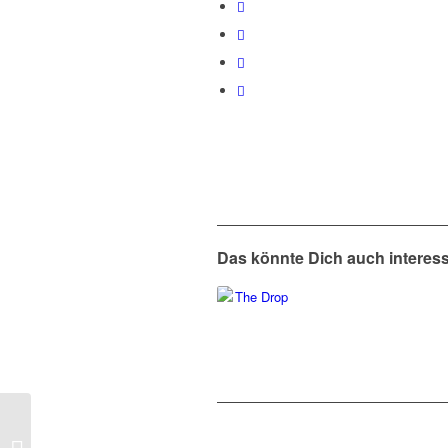
Das könnte Dich auch interes
Michael Connelly –
Spur der toten Mädchen