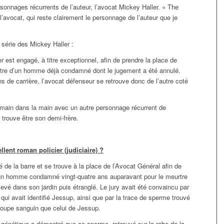
onnages récurrents de l’auteur, l’avocat Mickey Haller. « The
’avocat, qui reste clairement le personnage de l’auteur que je
 série des Mickey Haller :
est engagé, à titre exceptionnel, afin de prendre la place de
ontre d’un homme déjà condamné dont le jugement a été annulé.
ns de carrière, l’avocat défenseur se retrouve donc de l’autre coté
main dans la main avec un autre personnage récurrent de
 trouve être son demi-frère.
ellent roman policier (judiciaire) ?
 de la barre et se trouve à la place de l’Avocat Général afin de
 un homme condamné vingt-quatre ans auparavant pour le meurtre
nlevé dans son jardin puis étranglé. Le jury avait été convaincu par
qui avait identifié Jessup, ainsi que par la trace de sperme trouvé
groupe sanguin que celui de Jessup.
 génétique a démontré que ce sperme, retrouvé sur la robe de la