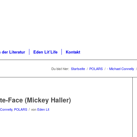
 der Literatur
Eden Lit’Life
Kontakt
Du bist hier:
Startseite
/
POLARS
/
- Michael Connelly
/
te-Face (Mickey Haller)
/
 Connelly
,
POLARS
von
Eden Lit