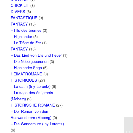
CHICK-LIT
(8)
DIVERS
(6)
FANTASTIQUE
(3)
FANTASY
(15)
– Fils des brumes
(3)
– Highlander
(5)
– Le Trône de Fer
(1)
FANTASY
(15)
– Das Lied von Eis und Feuer
(1)
– Die Nebelgeborenen
(3)
– Highlander-Saga
(5)
HEIMATROMANE
(3)
HISTORIQUES
(27)
– La catin (Iny Lorentz)
(6)
– La saga des émigrants
(Moberg)
(9)
HISTORISCHE ROMANE
(27)
– Der Roman von den
Auswanderern (Moberg)
(9)
– Die Wanderhure (Iny Lorentz)
(6)