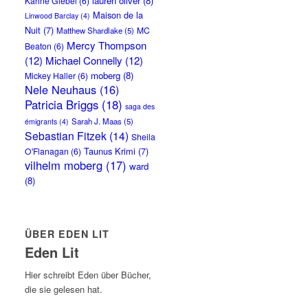
lauren oliver
(8)
Karine Giebel
(6)
Maison de la
Linwood Barclay
(4)
Nuit
(7)
MC
Matthew Shardlake
(5)
Mercy Thompson
Beaton
(6)
(12)
Michael Connelly
(12)
moberg
(8)
Mickey Haller
(6)
Nele Neuhaus
(16)
Patricia Briggs
(18)
saga des
Sarah J. Maas
(5)
émigrants
(4)
Sebastian Fitzek
(14)
Sheila
Taunus Krimi
(7)
O'Flanagan
(6)
vilhelm moberg
(17)
ward
(8)
ÜBER EDEN LIT
Eden Lit
Hier schreibt Eden über Bücher,
die sie gelesen hat.