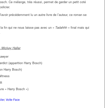
osch. Ce mélange, très réussi, permet de garder un petit coté
olicier.
d’avoir précédemment lu un autre livre de l’auteur, ce roman se
 la fin qui ne nous laisse pas avec un «
Tadahhh
» final mais qui
.
s
Mickey Haller
Lawyer
rdict (apparition Harry Bosch)
ion Harry Bosch)
Witness
lt
ivre « Harry Bosch »)
ller
,
Volte-Face