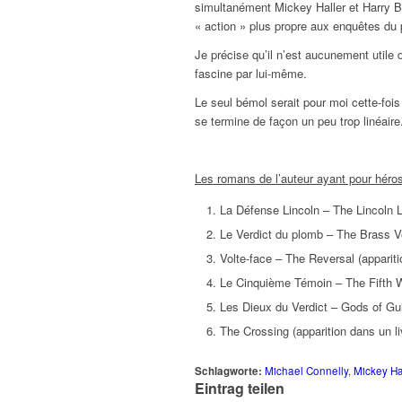
simultanément Mickey Haller et Harry B
« action » plus propre aux enquêtes du p
Je précise qu’il n’est aucunement utile 
fascine par lui-même.
Le seul bémol serait pour moi cette-fois
se termine de façon un peu trop linéaire
Les romans de l’auteur ayant pour héro
La Défense Lincoln – The Lincoln 
Le Verdict du plomb – The Brass Ve
Volte-face – The Reversal (apparit
Le Cinquième Témoin – The Fifth 
Les Dieux du Verdict – Gods of Gui
The Crossing (apparition dans un l
Schlagworte:
Michael Connelly
,
Mickey Ha
Eintrag teilen