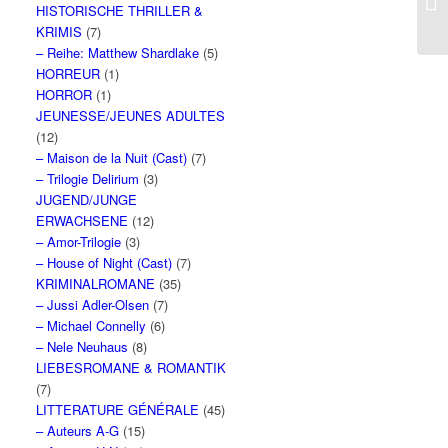
HISTORISCHE THRILLER &
KRIMIS
(7)
– Reihe: Matthew Shardlake
(5)
HORREUR
(1)
HORROR
(1)
JEUNESSE/JEUNES ADULTES
(12)
– Maison de la Nuit (Cast)
(7)
– Trilogie Delirium
(3)
JUGEND/JUNGE
ERWACHSENE
(12)
– Amor-Trilogie
(3)
– House of Night (Cast)
(7)
KRIMINALROMANE
(35)
– Jussi Adler-Olsen
(7)
– Michael Connelly
(6)
– Nele Neuhaus
(8)
LIEBESROMANE & ROMANTIK
(7)
LITTERATURE GÉNÉRALE
(45)
– Auteurs A-G
(15)