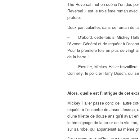
The Reversal met en scène l’un des pers
Reversal » est le troisième roman avec l
préfère.
Deux particularités dans ce roman de la
– D’abord, cette-fois si Mickey Haller 
l’Avocat Général et de requérir à l’enc
Pour la première fois en plus de vingt a
de la barre !
– Ensuite, Mickey Haller travaillera 
Connelly, le policier Harry Bosch, qui se
Alors, quelle est l’intrigue de cet exc
Mickey Haller passe donc de l’autre coté
requérir à l’encontre de Jason Jessup,
d’une fillette de douze ans qu’il avait e
le témoignage de la sœur de la victime, 
sur sa robe, qui appartenait au même 
Seulement, aujourd’hui un nouveau test