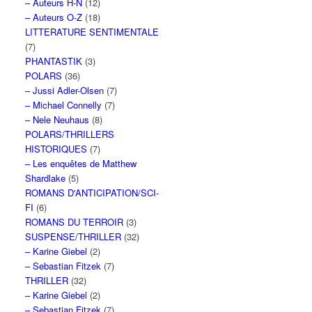
– Auteurs H-N
(12)
– Auteurs O-Z
(18)
LITTERATURE SENTIMENTALE
(7)
PHANTASTIK
(3)
POLARS
(36)
– Jussi Adler-Olsen
(7)
– Michael Connelly
(7)
– Nele Neuhaus
(8)
POLARS/THRILLERS
HISTORIQUES
(7)
– Les enquêtes de Matthew
Shardlake
(5)
ROMANS D'ANTICIPATION/SCI-
FI
(6)
ROMANS DU TERROIR
(3)
SUSPENSE/THRILLER
(32)
– Karine Giebel
(2)
– Sebastian Fitzek
(7)
THRILLER
(32)
– Karine Giebel
(2)
– Sebastian Fitzek
(7)