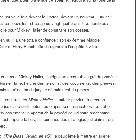
ne nouvelle fois devant la justice, devant un nouveau Jury et il
es ou nouvelles, et ce après vingt-quatre ans ! De nombreux
icile pour Mickey Haller de construire son dossier.
 en qui il a une totale confiance : son ex-femme Maggie
Cour et Harry Bosch afin de reprendre l’enquête à zéro.
 scène Mickey Haller, l’intrigue se construit au gré du procès :
 dossier, la recherche des témoins, des documents, des preuves,
uis la sélection du jury, le déroulement du procès …
nt construit les
Mickey Haller
; l’auteur parvient à créer un
e judiciaire dont toutes les étapes sont respectées. De cette
ns également un aperçu de la procédure judicaire américaine,
’il est imposé là bas, l’importance des stratégies judiciaires, des
etc.
mb
(
The Brass Verdict en VO
), le deuxième à mettre en scène