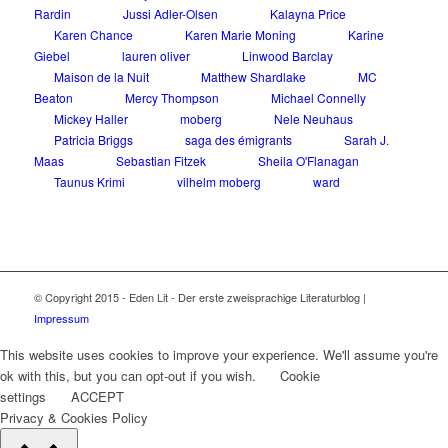
Rardin
Jussi Adler-Olsen
Kalayna Price
Karen Chance
Karen Marie Moning
Karine
Giebel
lauren oliver
Linwood Barclay
Maison de la Nuit
Matthew Shardlake
MC
Beaton
Mercy Thompson
Michael Connelly
Mickey Haller
moberg
Nele Neuhaus
Patricia Briggs
saga des émigrants
Sarah J.
Maas
Sebastian Fitzek
Sheila O'Flanagan
Taunus Krimi
vilhelm moberg
ward
© Copyright 2015 - Eden Lit - Der erste zweisprachige Literaturblog |
Impressum
This website uses cookies to improve your experience. We'll assume you're
ok with this, but you can opt-out if you wish.
Cookie
settings
ACCEPT
Privacy & Cookies Policy