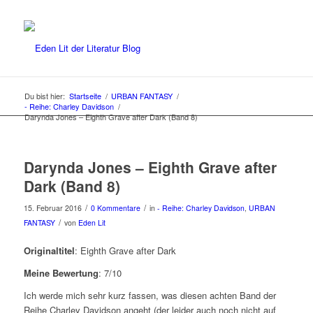
Du bist hier:
Startseite
/
URBAN FANTASY
/
- Reihe: Charley Davidson
/
Darynda Jones – Eighth Grave after Dark (Band 8)
Darynda Jones – Eighth Grave after
Dark (Band 8)
/
/
15. Februar 2016
0 Kommentare
in
- Reihe: Charley Davidson
,
URBAN
/
FANTASY
von
Eden Lit
Originaltitel
: Eighth Grave after Dark
Meine Bewertung
: 7/10
Ich werde mich sehr kurz fassen, was diesen achten Band der
Reihe Charley Davidson angeht (der leider auch noch nicht auf