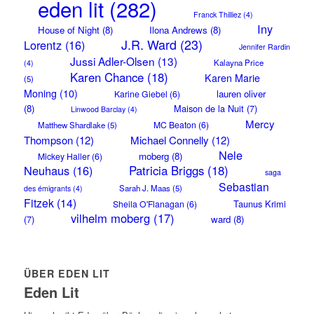
eden lit
(282)
Franck Thilliez
(4)
Iny
House of Night
(8)
Ilona Andrews
(8)
J.R. Ward
(23)
Lorentz
(16)
Jennifer Rardin
Jussi Adler-Olsen
(13)
Kalayna Price
(4)
Karen Chance
(18)
Karen Marie
(5)
Moning
(10)
lauren oliver
Karine Giebel
(6)
(8)
Maison de la Nuit
(7)
Linwood Barclay
(4)
Mercy
MC Beaton
(6)
Matthew Shardlake
(5)
Thompson
(12)
Michael Connelly
(12)
Nele
moberg
(8)
Mickey Haller
(6)
Neuhaus
(16)
Patricia Briggs
(18)
saga
Sebastian
Sarah J. Maas
(5)
des émigrants
(4)
Fitzek
(14)
Taunus Krimi
Sheila O'Flanagan
(6)
vilhelm moberg
(17)
(7)
ward
(8)
ÜBER EDEN LIT
Eden Lit