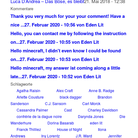
Luca D’Andrea – Das Böse, es bleibt
21. Mai 2018 - 12:38
Kommentare
Thank you very much for your your comment! Have a
nice ...
27. Februar 2020 - 10:56 von Eden Lit
Hello, you can contact me by following the instruction
on...
27. Februar 2020 - 10:55 von Eden Lit
Hello minecraft, I didn't even know I could be found
on...
27. Februar 2020 - 10:53 von Eden Lit
Hello minecraft, my answer ist coming along a little
late...
27. Februar 2020 - 10:52 von Eden Lit
Schlagworte
Agatha Raisin
Alex Craft
Anne B. Radge
Arlette Cousture
black dagger
Brandon
Sanderson
C.J. Sansom
Carl Morck
Cassandra Palmer
Cast
Charley Davidson
confrérie de la dague noire
Darynda Jones
Die
Wanderhure
Dorina Basarab
eden lit
Franck Thilliez
House of Night
Ilona
Andrews
Iny Lorentz
J.R. Ward
Jennifer