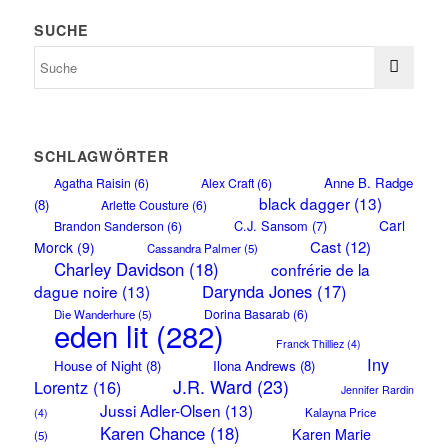
SUCHE
SCHLAGWÖRTER
Anne B. Radge
Agatha Raisin
(6)
Alex Craft
(6)
black dagger
(13)
(8)
Arlette Cousture
(6)
Carl
C.J. Sansom
(7)
Brandon Sanderson
(6)
Cast
(12)
Morck
(9)
Cassandra Palmer
(5)
Charley Davidson
(18)
confrérie de la
Darynda Jones
(17)
dague noire
(13)
Dorina Basarab
(6)
Die Wanderhure
(5)
eden lit
(282)
Franck Thilliez
(4)
Iny
House of Night
(8)
Ilona Andrews
(8)
J.R. Ward
(23)
Lorentz
(16)
Jennifer Rardin
Jussi Adler-Olsen
(13)
Kalayna Price
(4)
Karen Chance
(18)
Karen Marie
(5)