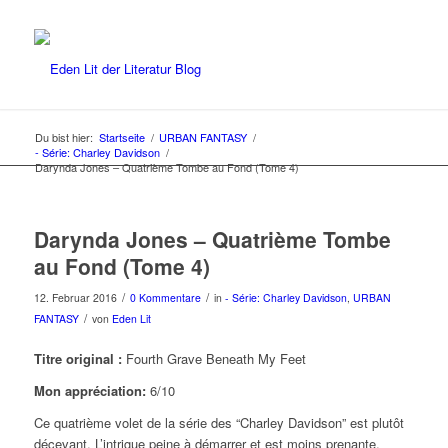
Du bist hier:
Startseite
/
URBAN FANTASY
/
- Série: Charley Davidson
/
Darynda Jones – Quatrième Tombe au Fond (Tome 4)
Darynda Jones – Quatrième Tombe
au Fond (Tome 4)
/
/
12. Februar 2016
0 Kommentare
in
- Série: Charley Davidson
,
URBAN
/
FANTASY
von
Eden Lit
Titre original :
Fourth Grave Beneath My Feet
Mon appréciation:
6/10
Ce quatrième volet de la série des “Charley Davidson” est plutôt
décevant. L’intrigue peine à démarrer et est moins prenante.