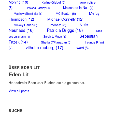
Moning
(10)
lauren oliver
Karine Giebel
(6)
(8)
Maison de la Nuit
(7)
Linwood Barclay
(4)
Mercy
MC Beaton
(6)
Matthew Shardlake
(5)
Thompson
(12)
Michael Connelly
(12)
Nele
moberg
(8)
Mickey Haller
(6)
Neuhaus
(16)
Patricia Briggs
(18)
saga
Sebastian
Sarah J. Maas
(5)
des émigrants
(4)
Fitzek
(14)
Taunus Krimi
Sheila O'Flanagan
(6)
vilhelm moberg
(17)
(7)
ward
(8)
ÜBER EDEN LIT
Eden Lit
Hier schreibt Eden über Bücher, die sie gelesen hat.
View all posts
SUCHE