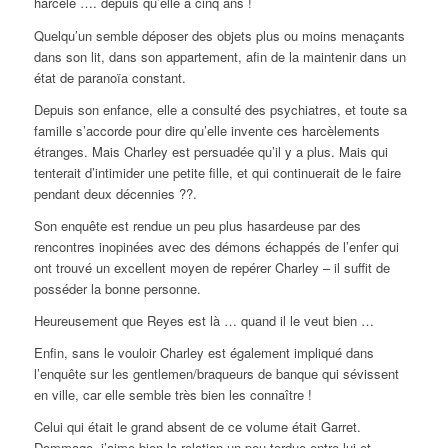
harcèle …. depuis qu’elle a cinq ans !
Quelqu’un semble déposer des objets plus ou moins menaçants
dans son lit, dans son appartement, afin de la maintenir dans un
état de paranoïa constant.
Depuis son enfance, elle a consulté des psychiatres, et toute sa
famille s’accorde pour dire qu’elle invente ces harcèlements
étranges. Mais Charley est persuadée qu’il y a plus. Mais qui
tenterait d’intimider une petite fille, et qui continuerait de le faire
pendant deux décennies ??.
Son enquête est rendue un peu plus hasardeuse par des
rencontres inopinées avec des démons échappés de l’enfer qui
ont trouvé un excellent moyen de repérer Charley – il suffit de
posséder la bonne personne.
Heureusement que Reyes est là … quand il le veut bien …
Enfin, sans le vouloir Charley est également impliqué dans
l’enquête sur les gentlemen/braqueurs de banque qui sévissent
en ville, car elle semble très bien les connaître !
Celui qui était le grand absent de ce volume était Garret.
Dommage, j’aime bien la relation un peu tordue entre lui et