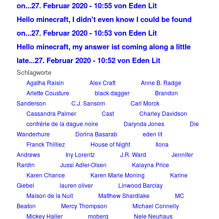
on...
27. Februar 2020 - 10:55 von Eden Lit
Hello minecraft, I didn't even know I could be found
on...
27. Februar 2020 - 10:53 von Eden Lit
Hello minecraft, my answer ist coming along a little
late...
27. Februar 2020 - 10:52 von Eden Lit
Schlagworte
Agatha Raisin
Alex Craft
Anne B. Radge
Arlette Cousture
black dagger
Brandon
Sanderson
C.J. Sansom
Carl Morck
Cassandra Palmer
Cast
Charley Davidson
confrérie de la dague noire
Darynda Jones
Die
Wanderhure
Dorina Basarab
eden lit
Franck Thilliez
House of Night
Ilona
Andrews
Iny Lorentz
J.R. Ward
Jennifer
Rardin
Jussi Adler-Olsen
Kalayna Price
Karen Chance
Karen Marie Moning
Karine
Giebel
lauren oliver
Linwood Barclay
Maison de la Nuit
Matthew Shardlake
MC
Beaton
Mercy Thompson
Michael Connelly
Mickey Haller
moberg
Nele Neuhaus