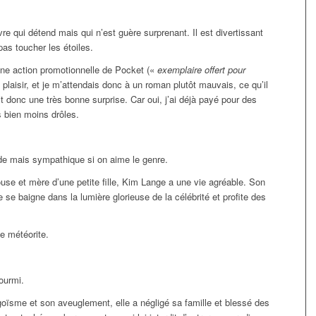
re qui détend mais qui n’est guère surprenant. Il est divertissant
pas toucher les étoiles.
une action promotionnelle de Pocket («
exemplaire offert pour
rs plaisir, et je m’attendais donc à un roman plutôt mauvais, ce qu’il
it donc une très bonne surprise. Car oui, j’ai déjà payé pour des
s bien moins drôles.
rde mais sympathique si on aime le genre.
ouse et mère d’une petite fille, Kim Lange a une vie agréable. Son
e se baigne dans la lumière glorieuse de la célébrité et profite des
e météorite.
fourmi.
goïsme et son aveuglement, elle a négligé sa famille et blessé des