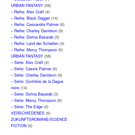
URBAN FANTASY
(58)
– Reihe: Alex Craft
(4)
– Reihe: Black Dagger
(14)
– Reihe: Cassandra Palmer
(6)
– Reihe: Charley Davidson
(9)
– Reihe: Dorina Basarab
(3)
– Reihe: Land der Schatten
(4)
– Reihe: Mercy Thompson
(6)
URBAN FANTASY
(58)
– Série: Alex Craft
(4)
– Série: Cassie Palmer
(6)
– Série: Charley Davidson
(9)
– Série: Confrérie de la Dague
noire
(14)
– Série: Dorina Basarab
(3)
– Série: Mercy Thompson
(6)
– Série: The Edge
(4)
VERSCHIEDENES
(6)
ZUKUNFTSROMANE/SCIENCE
FICTION
(6)