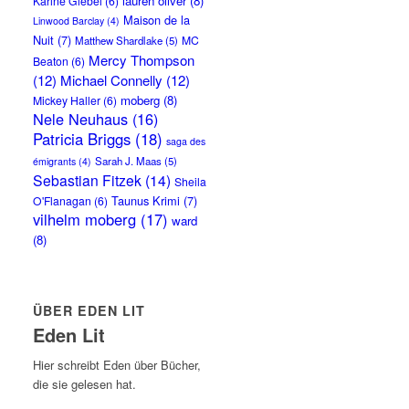
lauren oliver
(8)
Karine Giebel
(6)
Maison de la
Linwood Barclay
(4)
Nuit
(7)
MC
Matthew Shardlake
(5)
Mercy Thompson
Beaton
(6)
(12)
Michael Connelly
(12)
moberg
(8)
Mickey Haller
(6)
Nele Neuhaus
(16)
Patricia Briggs
(18)
saga des
Sarah J. Maas
(5)
émigrants
(4)
Sebastian Fitzek
(14)
Sheila
Taunus Krimi
(7)
O'Flanagan
(6)
vilhelm moberg
(17)
ward
(8)
ÜBER EDEN LIT
Eden Lit
Hier schreibt Eden über Bücher,
die sie gelesen hat.