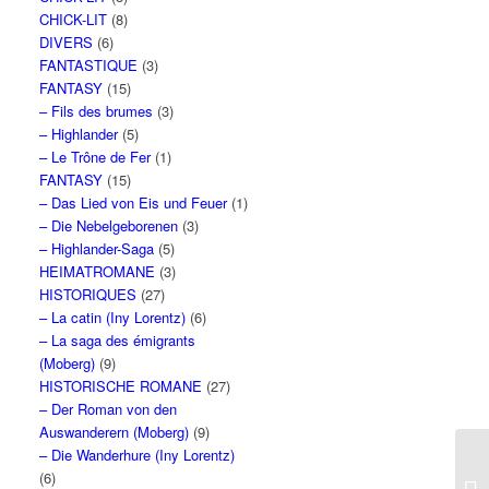
CHICK-LIT
(8)
DIVERS
(6)
FANTASTIQUE
(3)
FANTASY
(15)
– Fils des brumes
(3)
– Highlander
(5)
– Le Trône de Fer
(1)
FANTASY
(15)
– Das Lied von Eis und Feuer
(1)
– Die Nebelgeborenen
(3)
– Highlander-Saga
(5)
HEIMATROMANE
(3)
HISTORIQUES
(27)
– La catin (Iny Lorentz)
(6)
– La saga des émigrants
(Moberg)
(9)
HISTORISCHE ROMANE
(27)
– Der Roman von den
Auswanderern (Moberg)
(9)
– Die Wanderhure (Iny Lorentz)
(6)