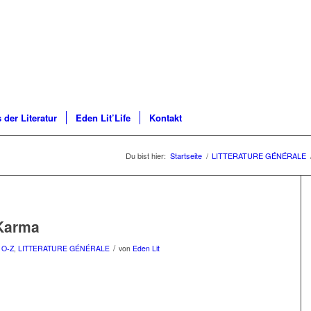
 der Literatur
Eden Lit’Life
Kontakt
Du bist hier:
Startseite
/
LITTERATURE GÉNÉRALE
 Karma
/
 O-Z
,
LITTERATURE GÉNÉRALE
von
Eden Lit