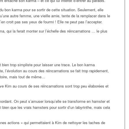
 entaché son karma – et ce qui lui interdit d’entrer au paradis.
du bon karma pour se sortir de cette situation. Seulement, elle
 qu’une autre femme, une vieille amie, tente de la remplacer dans le
n’en croit pas ses yeux de fourmi ! Elle ne peut pas l’accepter.
a, qui la ferait monter sur l’échelle des réincarnations … le plus
t bien trop simpliste pour laisser une trace. Le bon karma
, l’évolution au cours des réincarnations se fait trop rapidement,
istoire, mais tout de même…
uve Kim au cours de ses réincarnations sont trop peu élaborées et
mordant. On peut s’amuser lorsqu’elle se transforme en hamster et
i bien que les vrais hamsters pour sortir d’un labyrinthe, mais cela
bonnes actions » qui permettaient à Kim de nettoyer les taches de