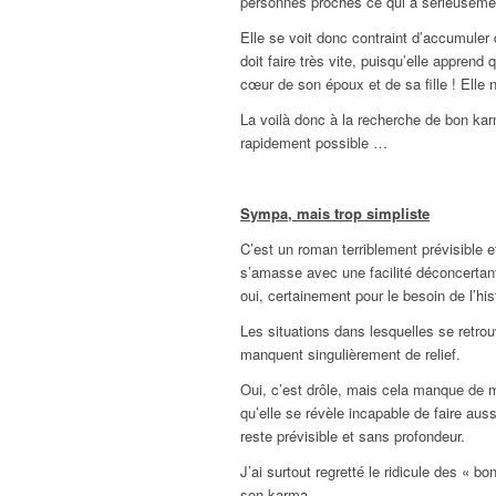
personnes proches ce qui a sérieusement
Elle se voit donc contraint d’accumuler 
doit faire très vite, puisqu’elle apprend
cœur de son époux et de sa fille ! Elle 
La voilà donc à la recherche de bon karm
rapidement possible …
Sympa, mais trop simpliste
C’est un roman terriblement prévisible e
s’amasse avec une facilité déconcertante
oui, certainement pour le besoin de l’h
Les situations dans lesquelles se retro
manquent singulièrement de relief.
Oui, c’est drôle, mais cela manque de 
qu’elle se révèle incapable de faire auss
reste prévisible et sans profondeur.
J’ai surtout regretté le ridicule des « 
son karma.