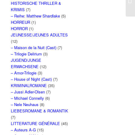
HISTORISCHE THRILLER &
KRIMIS
(7)
– Reihe: Matthew Shardlake
(5)
HORREUR
(1)
HORROR
(1)
JEUNESSE/JEUNES ADULTES
(12)
– Maison de la Nuit (Cast)
(7)
– Trilogie Delirium
(3)
JUGEND/JUNGE
ERWACHSENE
(12)
– Amor-Trilogie
(3)
– House of Night (Cast)
(7)
KRIMINALROMANE
(35)
– Jussi Adler-Olsen
(7)
– Michael Connelly
(6)
– Nele Neuhaus
(8)
LIEBESROMANE & ROMANTIK
(7)
LITTERATURE GÉNÉRALE
(45)
– Auteurs A-G
(15)