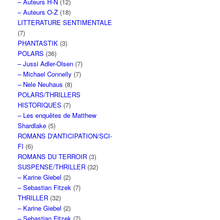
– Auteurs H-N
(12)
– Auteurs O-Z
(18)
LITTERATURE SENTIMENTALE
(7)
PHANTASTIK
(3)
POLARS
(36)
– Jussi Adler-Olsen
(7)
– Michael Connelly
(7)
– Nele Neuhaus
(8)
POLARS/THRILLERS
HISTORIQUES
(7)
– Les enquêtes de Matthew
Shardlake
(5)
ROMANS D'ANTICIPATION/SCI-
FI
(6)
ROMANS DU TERROIR
(3)
SUSPENSE/THRILLER
(32)
– Karine Giebel
(2)
– Sebastian Fitzek
(7)
THRILLER
(32)
– Karine Giebel
(2)
– Sebastian Fitzek
(7)