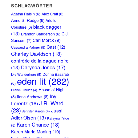
SCHLAGWÖRTER
Agatha Raisin
(6)
Alex Craft
(6)
Anne B. Radge
(8)
Arlette
black dagger
Cousture
(6)
(13)
C.J.
Brandon Sanderson
(6)
Carl Morck
(9)
Sansom
(7)
Cast
(12)
Cassandra Palmer
(5)
Charley Davidson
(18)
confrérie de la dague noire
Darynda Jones
(17)
(13)
Dorina Basarab
Die Wanderhure
(5)
eden lit
(282)
(6)
House of Night
Franck Thilliez
(4)
Iny
(8)
Ilona Andrews
(8)
J.R. Ward
Lorentz
(16)
(23)
Jussi
Jennifer Rardin
(4)
Adler-Olsen
(13)
Kalayna Price
Karen Chance
(18)
(5)
Karen Marie Moning
(10)