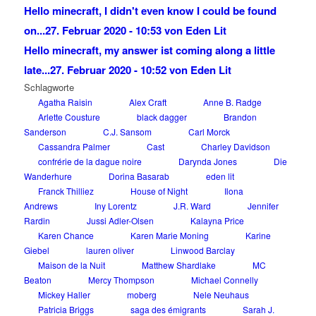
Hello minecraft, I didn't even know I could be found
on...
27. Februar 2020 - 10:53 von Eden Lit
Hello minecraft, my answer ist coming along a little
late...
27. Februar 2020 - 10:52 von Eden Lit
Schlagworte
Agatha Raisin
Alex Craft
Anne B. Radge
Arlette Cousture
black dagger
Brandon
Sanderson
C.J. Sansom
Carl Morck
Cassandra Palmer
Cast
Charley Davidson
confrérie de la dague noire
Darynda Jones
Die
Wanderhure
Dorina Basarab
eden lit
Franck Thilliez
House of Night
Ilona
Andrews
Iny Lorentz
J.R. Ward
Jennifer
Rardin
Jussi Adler-Olsen
Kalayna Price
Karen Chance
Karen Marie Moning
Karine
Giebel
lauren oliver
Linwood Barclay
Maison de la Nuit
Matthew Shardlake
MC
Beaton
Mercy Thompson
Michael Connelly
Mickey Haller
moberg
Nele Neuhaus
Patricia Briggs
saga des émigrants
Sarah J.