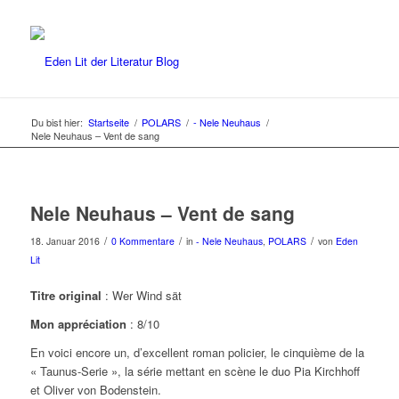
Du bist hier:
Startseite
/
POLARS
/
- Nele Neuhaus
/
Nele Neuhaus – Vent de sang
Nele Neuhaus – Vent de sang
/
/
/
18. Januar 2016
0 Kommentare
in
- Nele Neuhaus
,
POLARS
von
Eden
Lit
Titre original
: Wer Wind sät
Mon appréciation
: 8/10
En voici encore un, d’excellent roman policier, le cinquième de la
« Taunus-Serie », la série mettant en scène le duo Pia Kirchhoff
et Oliver von Bodenstein.