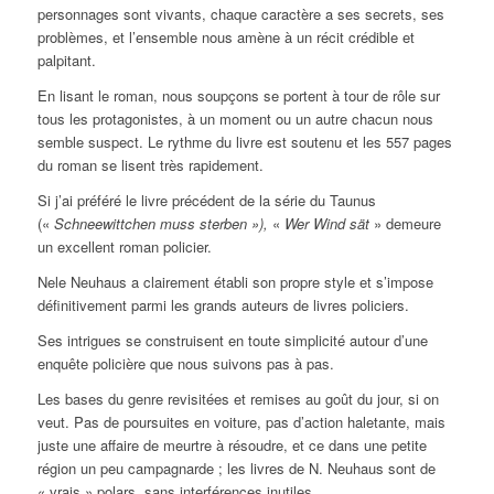
personnages sont vivants, chaque caractère a ses secrets, ses
problèmes, et l’ensemble nous amène à un récit crédible et
palpitant.
En lisant le roman, nous soupçons se portent à tour de rôle sur
tous les protagonistes, à un moment ou un autre chacun nous
semble suspect. Le rythme du livre est soutenu et les 557 pages
du roman se lisent très rapidement.
Si j’ai préféré le livre précédent de la série du Taunus
(«
Schneewittchen muss sterben »),
«
Wer Wind sät
» demeure
un excellent roman policier.
Nele Neuhaus a clairement établi son propre style et s’impose
définitivement parmi les grands auteurs de livres policiers.
Ses intrigues se construisent en toute simplicité autour d’une
enquête policière que nous suivons pas à pas.
Les bases du genre revisitées et remises au goût du jour, si on
veut. Pas de poursuites en voiture, pas d’action haletante, mais
juste une affaire de meurtre à résoudre, et ce dans une petite
région un peu campagnarde ; les livres de N. Neuhaus sont de
« vrais » polars, sans interférences inutiles.