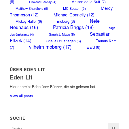
(8)
Maison de la Nuit
(7)
Linwood Barclay
(4)
Mercy
MC Beaton
(6)
Matthew Shardlake
(5)
Thompson
(12)
Michael Connelly
(12)
Nele
moberg
(8)
Mickey Haller
(6)
Neuhaus
(16)
Patricia Briggs
(18)
saga
Sebastian
Sarah J. Maas
(5)
des émigrants
(4)
Fitzek
(14)
Taunus Krimi
Sheila O'Flanagan
(6)
vilhelm moberg
(17)
(7)
ward
(8)
ÜBER EDEN LIT
Eden Lit
Hier schreibt Eden über Bücher, die sie gelesen hat.
View all posts
SUCHE