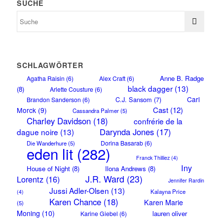
SUCHE
SCHLAGWÖRTER
Anne B. Radge
Agatha Raisin
(6)
Alex Craft
(6)
black dagger
(13)
(8)
Arlette Cousture
(6)
Carl
C.J. Sansom
(7)
Brandon Sanderson
(6)
Cast
(12)
Morck
(9)
Cassandra Palmer
(5)
Charley Davidson
(18)
confrérie de la
Darynda Jones
(17)
dague noire
(13)
Dorina Basarab
(6)
Die Wanderhure
(5)
eden lit
(282)
Franck Thilliez
(4)
Iny
House of Night
(8)
Ilona Andrews
(8)
J.R. Ward
(23)
Lorentz
(16)
Jennifer Rardin
Jussi Adler-Olsen
(13)
Kalayna Price
(4)
Karen Chance
(18)
Karen Marie
(5)
Moning
(10)
lauren oliver
Karine Giebel
(6)