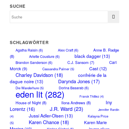
SUCHE
SCHLAGWÖRTER
Anne B. Radge
Agatha Raisin
(6)
Alex Craft
(6)
black dagger
(13)
(8)
Arlette Cousture
(6)
Carl
C.J. Sansom
(7)
Brandon Sanderson
(6)
Cast
(12)
Morck
(9)
Cassandra Palmer
(5)
Charley Davidson
(18)
confrérie de la
Darynda Jones
(17)
dague noire
(13)
Dorina Basarab
(6)
Die Wanderhure
(5)
eden lit
(282)
Franck Thilliez
(4)
Iny
House of Night
(8)
Ilona Andrews
(8)
J.R. Ward
(23)
Lorentz
(16)
Jennifer Rardin
Jussi Adler-Olsen
(13)
Kalayna Price
(4)
Karen Chance
(18)
Karen Marie
(5)
Moning
(10)
lauren oliver
Karine Giebel
(6)