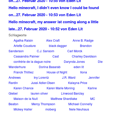
on...
27. Februar 2020 - 10:55 von Eden Lit
Hello minecraft, I didn't even know I could be found
on...
27. Februar 2020 - 10:53 von Eden Lit
Hello minecraft, my answer ist coming along a little
late...
27. Februar 2020 - 10:52 von Eden Lit
Schlagworte
Agatha Raisin
Alex Craft
Anne B. Radge
Arlette Cousture
black dagger
Brandon
Sanderson
C.J. Sansom
Carl Morck
Cassandra Palmer
Cast
Charley Davidson
confrérie de la dague noire
Darynda Jones
Die
Wanderhure
Dorina Basarab
eden lit
Franck Thilliez
House of Night
Ilona
Andrews
Iny Lorentz
J.R. Ward
Jennifer
Rardin
Jussi Adler-Olsen
Kalayna Price
Karen Chance
Karen Marie Moning
Karine
Giebel
lauren oliver
Linwood Barclay
Maison de la Nuit
Matthew Shardlake
MC
Beaton
Mercy Thompson
Michael Connelly
Mickey Haller
moberg
Nele Neuhaus