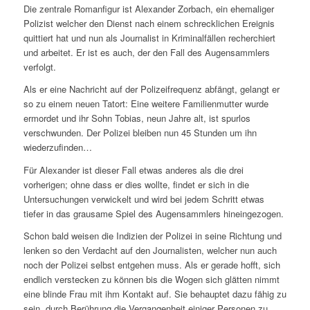
Die zentrale Romanfigur ist Alexander Zorbach, ein ehemaliger
Polizist welcher den Dienst nach einem schrecklichen Ereignis
quittiert hat und nun als Journalist in Kriminalfällen recherchiert
und arbeitet. Er ist es auch, der den Fall des Augensammlers
verfolgt.
Als er eine Nachricht auf der Polizeifrequenz abfängt, gelangt er
so zu einem neuen Tatort: Eine weitere Familienmutter wurde
ermordet und ihr Sohn Tobias, neun Jahre alt, ist spurlos
verschwunden. Der Polizei bleiben nun 45 Stunden um ihn
wiederzufinden…
Für Alexander ist dieser Fall etwas anderes als die drei
vorherigen; ohne dass er dies wollte, findet er sich in die
Untersuchungen verwickelt und wird bei jedem Schritt etwas
tiefer in das grausame Spiel des Augensammlers hineingezogen.
Schon bald weisen die Indizien der Polizei in seine Richtung und
lenken so den Verdacht auf den Journalisten, welcher nun auch
noch der Polizei selbst entgehen muss. Als er gerade hofft, sich
endlich verstecken zu können bis die Wogen sich glätten nimmt
eine blinde Frau mit ihm Kontakt auf. Sie behauptet dazu fähig zu
sein, durch Berührung die Vergangenheit einiger Personen zu