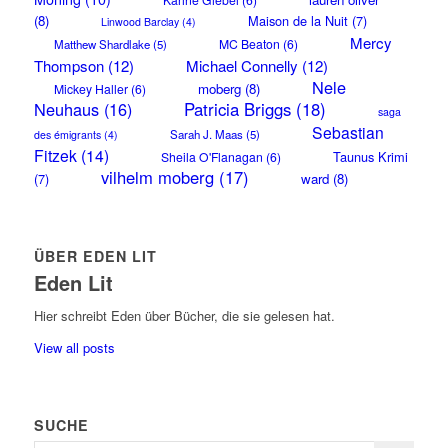
(8)
Maison de la Nuit
(7)
Linwood Barclay
(4)
Mercy
MC Beaton
(6)
Matthew Shardlake
(5)
Thompson
(12)
Michael Connelly
(12)
Nele
moberg
(8)
Mickey Haller
(6)
Neuhaus
(16)
Patricia Briggs
(18)
saga
Sebastian
Sarah J. Maas
(5)
des émigrants
(4)
Fitzek
(14)
Taunus Krimi
Sheila O'Flanagan
(6)
vilhelm moberg
(17)
(7)
ward
(8)
ÜBER EDEN LIT
Eden Lit
Hier schreibt Eden über Bücher, die sie gelesen hat.
View all posts
SUCHE