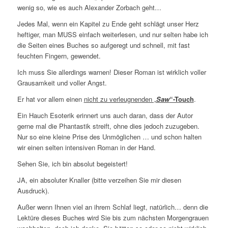
wenig so, wie es auch Alexander Zorbach geht…
Jedes Mal, wenn ein Kapitel zu Ende geht schlägt unser Herz
heftiger, man MUSS einfach weiterlesen, und nur selten habe ich
die Seiten eines Buches so aufgeregt und schnell, mit fast
feuchten Fingern, gewendet.
Ich muss Sie allerdings warnen! Dieser Roman ist wirklich voller
Grausamkeit und voller Angst.
Er hat vor allem einen
nicht zu verleugnenden „
Saw
“-Touch
.
Ein Hauch Esoterik erinnert uns auch daran, dass der Autor
gerne mal die Phantastik streift, ohne dies jedoch zuzugeben.
Nur so eine kleine Prise des Unmöglichen … und schon halten
wir einen selten intensiven Roman in der Hand.
Sehen Sie, ich bin absolut begeistert!
JA, ein absoluter Knaller (bitte verzeihen Sie mir diesen
Ausdruck).
Außer wenn Ihnen viel an ihrem Schlaf liegt, natürlich… denn die
Lektüre dieses Buches wird Sie bis zum nächsten Morgengrauen