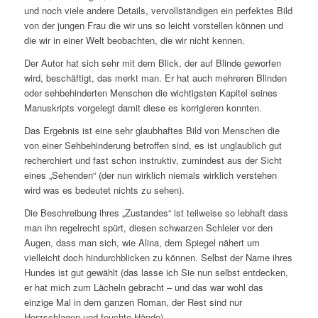
und noch viele andere Details, vervollständigen ein perfektes Bild
von der jungen Frau die wir uns so leicht vorstellen können und
die wir in einer Welt beobachten, die wir nicht kennen.
Der Autor hat sich sehr mit dem Blick, der auf Blinde geworfen
wird, beschäftigt, das merkt man. Er hat auch mehreren Blinden
oder sehbehinderten Menschen die wichtigsten Kapitel seines
Manuskripts vorgelegt damit diese es korrigieren konnten.
Das Ergebnis ist eine sehr glaubhaftes Bild von Menschen die
von einer Sehbehinderung betroffen sind, es ist unglaublich gut
recherchiert und fast schon instruktiv, zumindest aus der Sicht
eines „Sehenden“ (der nun wirklich niemals wirklich verstehen
wird was es bedeutet nichts zu sehen).
Die Beschreibung ihres „Zustandes“ ist teilweise so lebhaft dass
man ihn regelrecht spürt, diesen schwarzen Schleier vor den
Augen, dass man sich, wie Alina, dem Spiegel nähert um
vielleicht doch hindurchblicken zu können. Selbst der Name ihres
Hundes ist gut gewählt (das lasse ich Sie nun selbst entdecken,
er hat mich zum Lächeln gebracht – und das war wohl das
einzige Mal in dem ganzen Roman, der Rest sind nur
Herzschlagen und feuchte Hände).