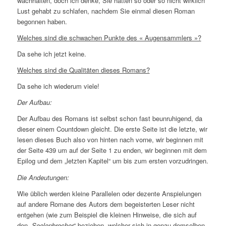
wachhalten, doch ich denke, Sie hätten so oder so nicht wirklich
Lust gehabt zu schlafen, nachdem Sie einmal diesen Roman
begonnen haben.
Welches sind die schwachen Punkte des « Augensammlers »?
Da sehe ich jetzt keine.
Welches sind die Qualitäten dieses Romans?
Da sehe ich wiederum viele!
Der Aufbau:
Der Aufbau des Romans ist selbst schon fast beunruhigend, da
dieser einem Countdown gleicht. Die erste Seite ist die letzte, wir
lesen dieses Buch also von hinten nach vorne, wir beginnen mit
der Seite 439 um auf der Seite 1 zu enden, wir beginnen mit dem
Epilog und dem „letzten Kapitel“ um bis zum ersten vorzudringen.
Die Andeutungen:
Wie üblich werden kleine Parallelen oder dezente Anspielungen
auf andere Romane des Autors dem begeisterten Leser nicht
entgehen (wie zum Beispiel die kleinen Hinweise, die sich auf
den „
Seelenbrecher
“ beziehen, welcher sich in genau demselben