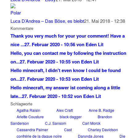
Luca D’Andrea – Das Böse, es bleibt
21. Mai 2018 - 12:38
Kommentare
Thank you very much for your your comment! Have a
nice ...
27. Februar 2020 - 10:56 von Eden Lit
Hello, you can contact me by following the instruction
on...
27. Februar 2020 - 10:55 von Eden Lit
Hello minecraft, I didn't even know I could be found
on...
27. Februar 2020 - 10:53 von Eden Lit
Hello minecraft, my answer ist coming along a little
late...
27. Februar 2020 - 10:52 von Eden Lit
Schlagworte
Agatha Raisin
Alex Craft
Anne B. Radge
Arlette Cousture
black dagger
Brandon
Sanderson
C.J. Sansom
Carl Morck
Cassandra Palmer
Cast
Charley Davidson
confrérie de la dague noire
Darynda Jones
Die