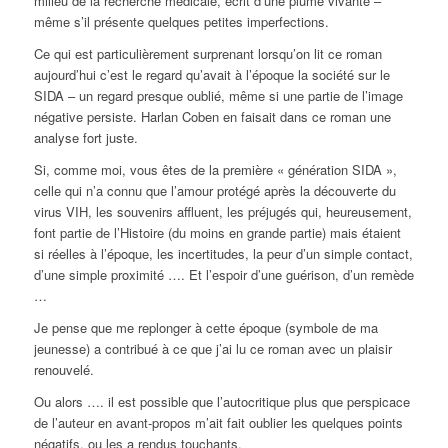
milieu de la recherche médicale, écrit d’une plume vivante –
même s’il présente quelques petites imperfections.
Ce qui est particulièrement surprenant lorsqu’on lit ce roman
aujourd’hui c’est le regard qu’avait à l’époque la société sur le
SIDA – un regard presque oublié, même si une partie de l’image
négative persiste. Harlan Coben en faisait dans ce roman une
analyse fort juste.
Si, comme moi, vous êtes de la première « génération SIDA »,
celle qui n’a connu que l’amour protégé après la découverte du
virus VIH, les souvenirs affluent, les préjugés qui, heureusement,
font partie de l’Histoire (du moins en grande partie) mais étaient
si réelles à l’époque, les incertitudes, la peur d’un simple contact,
d’une simple proximité …. Et l’espoir d’une guérison, d’un remède
…
Je pense que me replonger à cette époque (symbole de ma
jeunesse) a contribué à ce que j’ai lu ce roman avec un plaisir
renouvelé.
Ou alors …. il est possible que l’autocritique plus que perspicace
de l’auteur en avant-propos m’ait fait oublier les quelques points
négatifs, ou les a rendus touchants.