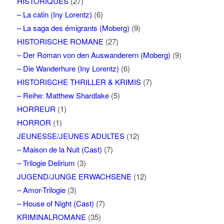
HISTORIQUES
(27)
– La catin (Iny Lorentz)
(6)
– La saga des émigrants (Moberg)
(9)
HISTORISCHE ROMANE
(27)
– Der Roman von den Auswanderern (Moberg)
(9)
– Die Wanderhure (Iny Lorentz)
(6)
HISTORISCHE THRILLER & KRIMIS
(7)
– Reihe: Matthew Shardlake
(5)
HORREUR
(1)
HORROR
(1)
JEUNESSE/JEUNES ADULTES
(12)
– Maison de la Nuit (Cast)
(7)
– Trilogie Delirium
(3)
JUGEND/JUNGE ERWACHSENE
(12)
– Amor-Trilogie
(3)
– House of Night (Cast)
(7)
KRIMINALROMANE
(35)