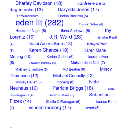
Charley Davidson
(18)
confrérie de la
Darynda Jones
(17)
dague noire
(13)
Dorina Basarab
(6)
Die Wanderhure
(5)
eden lit
(282)
Franck Thilliez
(4)
Iny
House of Night
(8)
Ilona Andrews
(8)
J.R. Ward
(23)
Lorentz
(16)
Jennifer Rardin
Jussi Adler-Olsen
(13)
Kalayna Price
(4)
Karen Chance
(18)
Karen Marie
(5)
Moning
(10)
lauren oliver
Karine Giebel
(6)
(8)
Maison de la Nuit
(7)
Linwood Barclay
(4)
Mercy
MC Beaton
(6)
Matthew Shardlake
(5)
Thompson
(12)
Michael Connelly
(12)
Nele
moberg
(8)
Mickey Haller
(6)
Neuhaus
(16)
Patricia Briggs
(18)
saga
Sebastian
Sarah J. Maas
(5)
des émigrants
(4)
Fitzek
(14)
Taunus Krimi
Sheila O'Flanagan
(6)
vilhelm moberg
(17)
(7)
ward
(8)