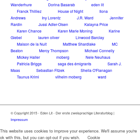
Wanderhure
Dorina Basarab
eden lit
Franck Thilliez
House of Night
Ilona
Andrews
Iny Lorentz
J.R. Ward
Jennifer
Rardin
Jussi Adler-Olsen
Kalayna Price
Karen Chance
Karen Marie Moning
Karine
Giebel
lauren oliver
Linwood Barclay
Maison de la Nuit
Matthew Shardlake
MC
Beaton
Mercy Thompson
Michael Connelly
Mickey Haller
moberg
Nele Neuhaus
Patricia Briggs
saga des émigrants
Sarah J.
Maas
Sebastian Fitzek
Sheila O'Flanagan
Taunus Krimi
vilhelm moberg
ward
© Copyright 2015 - Eden Lit - Der erste zweisprachige Literaturblog |
Impressum
This website uses cookies to improve your experience. We'll assume you're
ok with this, but you can opt-out if you wish.
Cookie