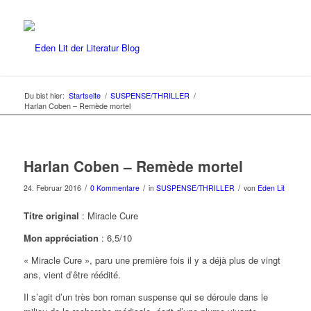
Du bist hier:
Startseite
/
SUSPENSE/THRILLER
/
Harlan Coben – Remède mortel
Harlan Coben – Remède mortel
/
/
/
24. Februar 2016
0 Kommentare
in
SUSPENSE/THRILLER
von
Eden Lit
Titre original
: Miracle Cure
Mon appréciation
: 6,5/10
« Miracle Cure », paru une première fois il y a déjà plus de vingt
ans, vient d’être réédité.
Il s’agit d’un très bon roman suspense qui se déroule dans le