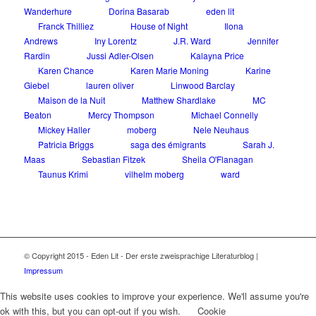
Wanderhure
Dorina Basarab
eden lit
Franck Thilliez
House of Night
Ilona
Andrews
Iny Lorentz
J.R. Ward
Jennifer
Rardin
Jussi Adler-Olsen
Kalayna Price
Karen Chance
Karen Marie Moning
Karine
Giebel
lauren oliver
Linwood Barclay
Maison de la Nuit
Matthew Shardlake
MC
Beaton
Mercy Thompson
Michael Connelly
Mickey Haller
moberg
Nele Neuhaus
Patricia Briggs
saga des émigrants
Sarah J.
Maas
Sebastian Fitzek
Sheila O'Flanagan
Taunus Krimi
vilhelm moberg
ward
© Copyright 2015 - Eden Lit - Der erste zweisprachige Literaturblog |
Impressum
This website uses cookies to improve your experience. We'll assume you're
ok with this, but you can opt-out if you wish.
Cookie