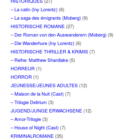
HISTORIQUES
(27)
– La catin (Iny Lorentz)
(6)
– La saga des émigrants (Moberg)
(9)
HISTORISCHE ROMANE
(27)
– Der Roman von den Auswanderern (Moberg)
(9)
– Die Wanderhure (Iny Lorentz)
(6)
HISTORISCHE THRILLER & KRIMIS
(7)
– Reihe: Matthew Shardlake
(5)
HORREUR
(1)
HORROR
(1)
JEUNESSE/JEUNES ADULTES
(12)
– Maison de la Nuit (Cast)
(7)
– Trilogie Delirium
(3)
JUGEND/JUNGE ERWACHSENE
(12)
– Amor-Trilogie
(3)
– House of Night (Cast)
(7)
KRIMINALROMANE
(35)