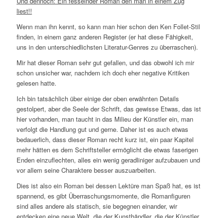
Und dennoch: Ein fesselnder Roman den man in einem Zug
liest!!
Wenn man ihn kennt, so kann man hier schon den Ken Follet-Stil
finden, in einem ganz anderen Register (er hat diese Fähigkeit,
uns in den unterschiedlichsten Literatur-Genres zu überraschen).
Mir hat dieser Roman sehr gut gefallen, und das obwohl ich mir
schon unsicher war, nachdem ich doch eher negative Kritiken
gelesen hatte.
Ich bin tatsächlich über einige der oben erwähnten Details
gestolpert, aber die Seele der Schrift, das gewisse Etwas, das ist
hier vorhanden, man taucht in das Milieu der Künstler ein, man
verfolgt die Handlung gut und gerne. Daher ist es auch etwas
bedauerlich, dass dieser Roman recht kurz ist, ein paar Kapitel
mehr hätten es dem Schriftsteller ermöglicht die etwas faserigen
Enden einzuflechten, alles ein wenig geradliniger aufzubauen und
vor allem seine Charaktere besser auszuarbeiten.
Dies ist also ein Roman bei dessen Lektüre man Spaß hat, es ist
spannend, es gibt Überraschungsmomente, die Romanfiguren
sind alles andere als statisch, sie begegnen einander, wir
entdecken eine neue Welt, die der Kunsthändler, die der Künstler