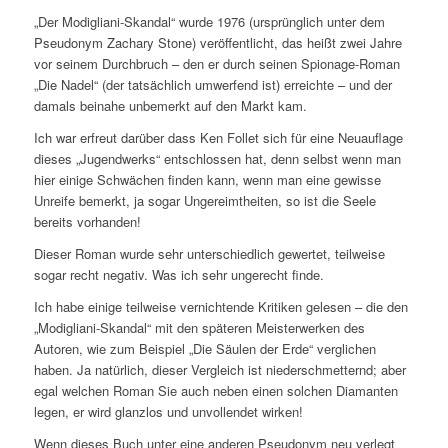
„Der Modigliani-Skandal“ wurde 1976 (ursprünglich unter dem
Pseudonym Zachary Stone) veröffentlicht, das heißt zwei Jahre
vor seinem Durchbruch – den er durch seinen Spionage-Roman
„Die Nadel“ (der tatsächlich umwerfend ist) erreichte – und der
damals beinahe unbemerkt auf den Markt kam.
Ich war erfreut darüber dass Ken Follet sich für eine Neuauflage
dieses „Jugendwerks“ entschlossen hat, denn selbst wenn man
hier einige Schwächen finden kann, wenn man eine gewisse
Unreife bemerkt, ja sogar Ungereimtheiten, so ist die Seele
bereits vorhanden!
Dieser Roman wurde sehr unterschiedlich gewertet, teilweise
sogar recht negativ. Was ich sehr ungerecht finde.
Ich habe einige teilweise vernichtende Kritiken gelesen – die den
„Modigliani-Skandal“ mit den späteren Meisterwerken des
Autoren, wie zum Beispiel „Die Säulen der Erde“ verglichen
haben. Ja natürlich, dieser Vergleich ist niederschmetternd; aber
egal welchen Roman Sie auch neben einen solchen Diamanten
legen, er wird glanzlos und unvollendet wirken!
Wenn dieses Buch unter eine anderen Pseudonym neu verlegt