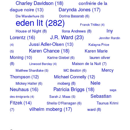
Charley Davidson
(18)
confrérie de la
Darynda Jones
(17)
dague noire
(13)
Dorina Basarab
(6)
Die Wanderhure
(5)
eden lit
(282)
Franck Thilliez
(4)
Iny
House of Night
(8)
Ilona Andrews
(8)
J.R. Ward
(23)
Lorentz
(16)
Jennifer Rardin
Jussi Adler-Olsen
(13)
Kalayna Price
(4)
Karen Chance
(18)
Karen Marie
(5)
Moning
(10)
lauren oliver
Karine Giebel
(6)
(8)
Maison de la Nuit
(7)
Linwood Barclay
(4)
Mercy
MC Beaton
(6)
Matthew Shardlake
(5)
Thompson
(12)
Michael Connelly
(12)
Nele
moberg
(8)
Mickey Haller
(6)
Neuhaus
(16)
Patricia Briggs
(18)
saga
Sebastian
Sarah J. Maas
(5)
des émigrants
(4)
Fitzek
(14)
Taunus Krimi
Sheila O'Flanagan
(6)
vilhelm moberg
(17)
(7)
ward
(8)