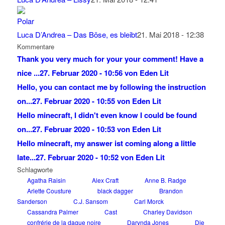
Luca D’Andrea – Das Böse, es bleibt
21. Mai 2018 - 12:38
Kommentare
Thank you very much for your your comment! Have a
nice ...
27. Februar 2020 - 10:56 von Eden Lit
Hello, you can contact me by following the instruction
on...
27. Februar 2020 - 10:55 von Eden Lit
Hello minecraft, I didn't even know I could be found
on...
27. Februar 2020 - 10:53 von Eden Lit
Hello minecraft, my answer ist coming along a little
late...
27. Februar 2020 - 10:52 von Eden Lit
Schlagworte
Agatha Raisin
Alex Craft
Anne B. Radge
Arlette Cousture
black dagger
Brandon
Sanderson
C.J. Sansom
Carl Morck
Cassandra Palmer
Cast
Charley Davidson
confrérie de la dague noire
Darynda Jones
Die