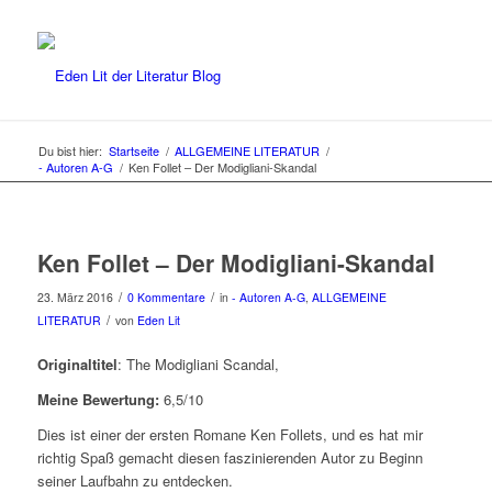
Du bist hier:
Startseite
/
ALLGEMEINE LITERATUR
/
- Autoren A-G
/
Ken Follet – Der Modigliani-Skandal
Ken Follet – Der Modigliani-Skandal
/
/
23. März 2016
0 Kommentare
in
- Autoren A-G
,
ALLGEMEINE
/
LITERATUR
von
Eden Lit
Originaltitel
: The Modigliani Scandal,
Meine Bewertung:
6,5/10
Dies ist einer der ersten Romane Ken Follets, und es hat mir
richtig Spaß gemacht diesen faszinierenden Autor zu Beginn
seiner Laufbahn zu entdecken.