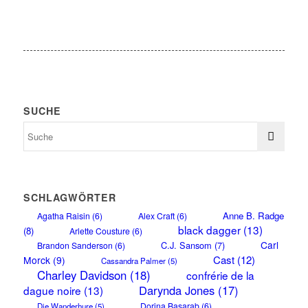
SUCHE
SCHLAGWÖRTER
Anne B. Radge
Agatha Raisin
(6)
Alex Craft
(6)
black dagger
(13)
(8)
Arlette Cousture
(6)
Carl
C.J. Sansom
(7)
Brandon Sanderson
(6)
Cast
(12)
Morck
(9)
Cassandra Palmer
(5)
Charley Davidson
(18)
confrérie de la
Darynda Jones
(17)
dague noire
(13)
Dorina Basarab
(6)
Die Wanderhure
(5)