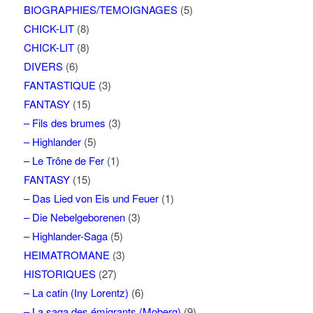
BIOGRAPHIES/TEMOIGNAGES
(5)
CHICK-LIT
(8)
CHICK-LIT
(8)
DIVERS
(6)
FANTASTIQUE
(3)
FANTASY
(15)
– Fils des brumes
(3)
– Highlander
(5)
– Le Trône de Fer
(1)
FANTASY
(15)
– Das Lied von Eis und Feuer
(1)
– Die Nebelgeborenen
(3)
– Highlander-Saga
(5)
HEIMATROMANE
(3)
HISTORIQUES
(27)
– La catin (Iny Lorentz)
(6)
– La saga des émigrants (Moberg)
(9)