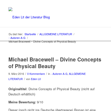
Du bist hier:
Startseite
/
ALLGEMEINE LITERATUR
/
- Autoren A-G
/
Michael Bracewell – Divine Concepts of Physical Beauty
Michael Bracewell – Divine Concepts
of Physical Beauty
/
/
9. März 2016
0 Kommentare
in
- Autoren A-G
,
ALLGEMEINE
/
LITERATUR
von
Eden Lit
Originaltitel
: Divine Concepts of Physical Beauty (nicht auf
Deutsch erhältlich)
Meine Bewertung:
9/10
Dieser (noch nicht ins Deutsche übertragene) Roman ist eine