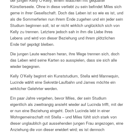
der jungen Kelly O’Kelly, einem Mädchen mit gequälter
Künstlerseele. Ohne in diese verliebt zu sein befindet Miles sich
gerne in ihrer Gesellschaft. Doch das Leben ist so wie es ist, und
als die Sommerferien nun ihrem Ende zugehen und ein jeder sein
Studium beginnen soll, ist er nicht wirklich unglücklich sich von
Kelly zu trennen. Letztere jedoch sah in ihm die Liebe ihres
Lebens und wird von dieser Beziehung und ihrem plötzlichen
Ende tief geprägt bleiben.
Die jungen Leute wachsen heran, ihre Wege trennen sich, doch
das Leben wird seine Karten so ausspielen, dass sie sich alle
wieder begegnen.
Kelly O’Kelly beginnt ein Kunststudium, Stella wird Mannequin,
Lucinde wählt eine Sekretär-Laufbahn und James möchte ein
wirklicher Gelehrter werden.
Ein paar Jahre vergehen, bevor Miles, der sein Studium
eigentlich als zweitrangig ansieht wieder auf Lucinda trifft, mit der
er nun eine Beziehung eingeht. Doch Lucinda lebt in einer
Wohngemeinschaft mit Stella – und Miles fühlt sich stark von
dieser unglaublich gut aussehenden jungen Frau angezogen, eine
Anziehung die von dieser erwidert wird; es ist dennoch