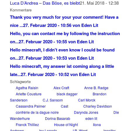
Luca D’Andrea – Das Böse, es bleibt
21. Mai 2018 - 12:38
Kommentare
Thank you very much for your your comment! Have a
nice ...
27. Februar 2020 - 10:56 von Eden Lit
Hello, you can contact me by following the instruction
on...
27. Februar 2020 - 10:55 von Eden Lit
Hello minecraft, I didn't even know I could be found
on...
27. Februar 2020 - 10:53 von Eden Lit
Hello minecraft, my answer ist coming along a little
late...
27. Februar 2020 - 10:52 von Eden Lit
Schlagworte
Agatha Raisin
Alex Craft
Anne B. Radge
Arlette Cousture
black dagger
Brandon
Sanderson
C.J. Sansom
Carl Morck
Cassandra Palmer
Cast
Charley Davidson
confrérie de la dague noire
Darynda Jones
Die
Wanderhure
Dorina Basarab
eden lit
Franck Thilliez
House of Night
Ilona
Andrews
Iny Lorentz
J.R. Ward
Jennifer