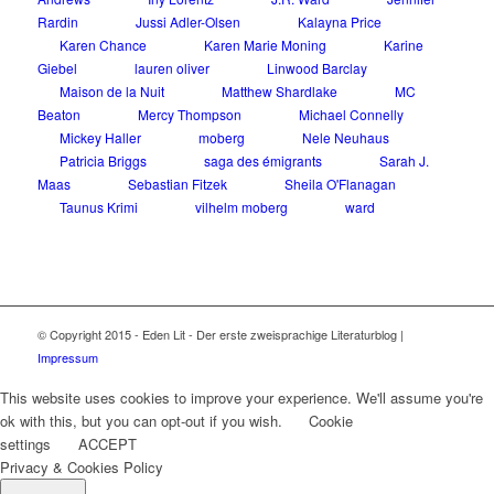
Rardin
Jussi Adler-Olsen
Kalayna Price
Karen Chance
Karen Marie Moning
Karine
Giebel
lauren oliver
Linwood Barclay
Maison de la Nuit
Matthew Shardlake
MC
Beaton
Mercy Thompson
Michael Connelly
Mickey Haller
moberg
Nele Neuhaus
Patricia Briggs
saga des émigrants
Sarah J.
Maas
Sebastian Fitzek
Sheila O'Flanagan
Taunus Krimi
vilhelm moberg
ward
© Copyright 2015 - Eden Lit - Der erste zweisprachige Literaturblog |
Impressum
This website uses cookies to improve your experience. We'll assume you're
ok with this, but you can opt-out if you wish.
Cookie
settings
ACCEPT
Privacy & Cookies Policy