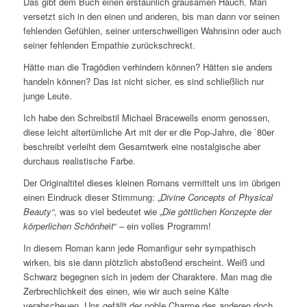
Das gibt dem Buch einen erstaunlich grausamen Hauch. Man
versetzt sich in den einen und anderen, bis man dann vor seinen
fehlenden Gefühlen, seiner unterschwelligen Wahnsinn oder auch
seiner fehlenden Empathie zurückschreckt.
Hätte man die Tragödien verhindern können? Hätten sie anders
handeln können? Das ist nicht sicher, es sind schließlich nur
junge Leute.
Ich habe den Schreibstil Michael Bracewells enorm genossen,
diese leicht altertümliche Art mit der er die Pop-Jahre, die `80er
beschreibt verleiht dem Gesamtwerk eine nostalgische aber
durchaus realistische Farbe.
Der Originaltitel dieses kleinen Romans vermittelt uns im übrigen
einen Eindruck dieser Stimmung: „
Divine Concepts of Physical
Beauty
“
, was so viel bedeutet wie „
Die göttlichen Konzepte der
körperlichen Schönhe
i
t
“ – ein volles Programm!
In diesem Roman kann jede Romanfigur sehr sympathisch
wirken, bis sie dann plötzlich abstoßend erscheint. Weiß und
Schwarz begegnen sich in jedem der Charaktere. Man mag die
Zerbrechlichkeit des einen, wie wir auch seine Kälte
verabscheuen. Uns gefällt der noble Charme des anderen doch