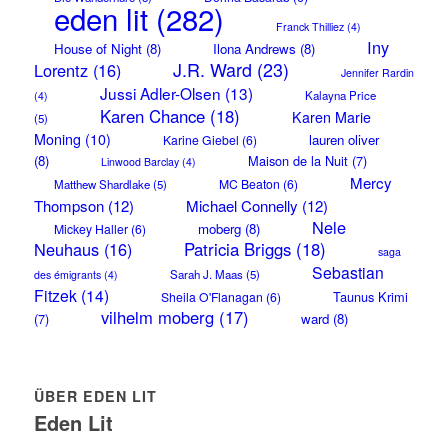
eden lit
(282)
Franck Thilliez
(4)
Iny
House of Night
(8)
Ilona Andrews
(8)
J.R. Ward
(23)
Lorentz
(16)
Jennifer Rardin
Jussi Adler-Olsen
(13)
Kalayna Price
(4)
Karen Chance
(18)
Karen Marie
(5)
Moning
(10)
lauren oliver
Karine Giebel
(6)
(8)
Maison de la Nuit
(7)
Linwood Barclay
(4)
Mercy
MC Beaton
(6)
Matthew Shardlake
(5)
Thompson
(12)
Michael Connelly
(12)
Nele
moberg
(8)
Mickey Haller
(6)
Neuhaus
(16)
Patricia Briggs
(18)
saga
Sebastian
Sarah J. Maas
(5)
des émigrants
(4)
Fitzek
(14)
Taunus Krimi
Sheila O'Flanagan
(6)
vilhelm moberg
(17)
(7)
ward
(8)
ÜBER EDEN LIT
Eden Lit